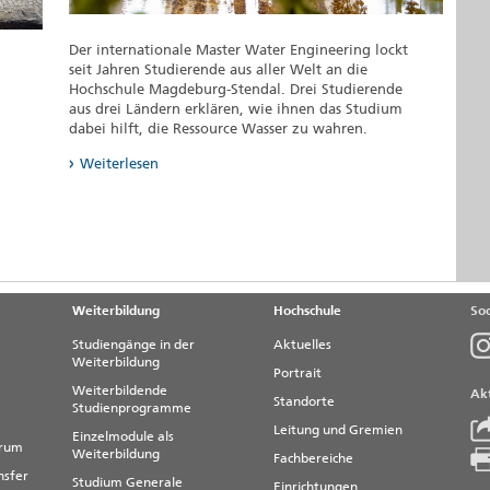
Der internationale Master Water Engineering lockt
seit Jahren Studierende aus aller Welt an die
Hochschule Magdeburg-Stendal. Drei Studierende
aus drei Ländern erklären, wie ihnen das Studium
dabei hilft, die Ressource Wasser zu wahren.
Weiterlesen
Weiterbildung
Hochschule
Soc
Studiengänge in der
Aktuelles
Weiterbildung
Portrait
Weiterbildende
Akt
Standorte
Studienprogramme
Leitung und Gremien
Einzelmodule als
trum
Weiterbildung
Fachbereiche
nsfer
Studium Generale
Einrichtungen