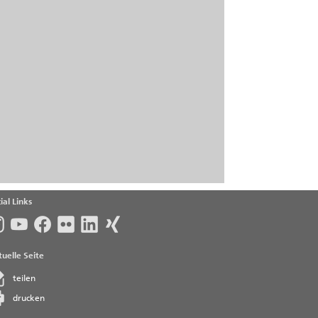
ial Links
uelle Seite
teilen
drucken