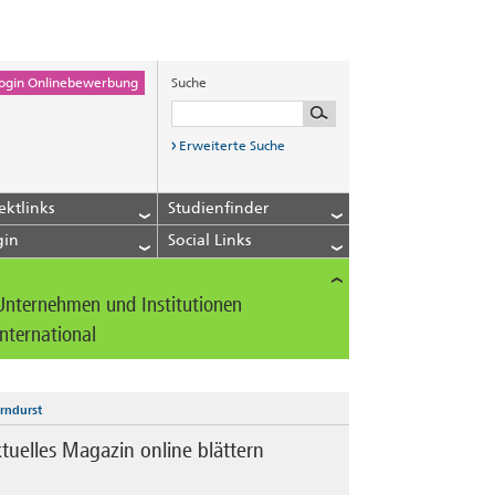
ogin Onlinebewerbung
Suche
Erweiterte Suche
ektlinks
Studienfinder
gin
Social Links
Unternehmen und Institutionen
International
rndurst
tuelles Magazin online blättern