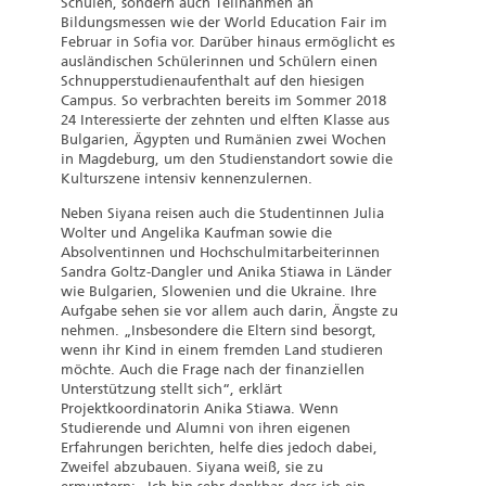
Schulen, sondern auch Teilnahmen an
Bildungsmessen wie der World Education Fair im
Februar in Sofia vor. Darüber hinaus ermöglicht es
ausländischen Schülerinnen und Schülern einen
Schnupperstudienaufenthalt auf den hiesigen
Campus. So verbrachten bereits im Sommer 2018
24 Interessierte der zehnten und elften Klasse aus
Bulgarien, Ägypten und Rumänien zwei Wochen
in Magdeburg, um den Studienstandort sowie die
Kulturszene intensiv kennenzulernen.
Neben Siyana reisen auch die Studentinnen Julia
Wolter und Angelika Kaufman sowie die
Absolventinnen und Hochschulmitarbeiterinnen
Sandra Goltz-Dangler und Anika Stiawa in Länder
wie Bulgarien, Slowenien und die Ukraine. Ihre
Aufgabe sehen sie vor allem auch darin, Ängste zu
nehmen. „Insbesondere die Eltern sind besorgt,
wenn ihr Kind in einem fremden Land studieren
möchte. Auch die Frage nach der finanziellen
Unterstützung stellt sich“, erklärt
Projektkoordinatorin Anika Stiawa. Wenn
Studierende und Alumni von ihren eigenen
Erfahrungen berichten, helfe dies jedoch dabei,
Zweifel abzubauen. Siyana weiß, sie zu