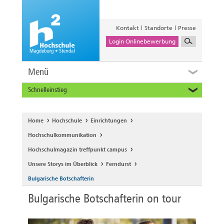
Kontakt
Standorte
Presse
Login Onlinebewerbung
Menü
Schnelleinstieg
Studieninteressierte
Alumni
Home
Hochschule
Einrichtungen
Unternehmen und Institutionen
Hochschulkommunikation
Studierende
Hochschulmagazin treffpunkt campus
Beschäftigte
Unsere Storys im Überblick
Ferndurst
International
Bulgarische Botschafterin
Bulgarische Botschafterin on tour