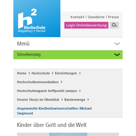
Kontakt
Standorte
Presse
Login Onlinebewerbung
Menü
Schnelleinstieg
Studieninteressierte
Alumni
Home
Hochschule
Einrichtungen
Unternehmen und Institutionen
Hochschulkommunikation
Studierende
Hochschulmagazin treffpunkt campus
Beschäftigte
Unsere Storys im Überblick
Karrierewege
International
Angewandte Kindheitswissenschaften: Michael
Siegmund
Kinder über Gott und die Welt