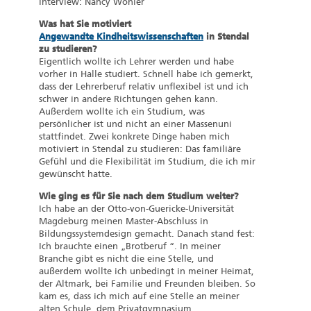
Interview: Nancy Wöhler
Was hat Sie motiviert
Angewandte Kindheitswissenschaften
in Stendal
zu studieren?
Eigentlich wollte ich Lehrer werden und habe
vorher in Halle studiert. Schnell habe ich gemerkt,
dass der Lehrerberuf relativ unflexibel ist und ich
schwer in andere Richtungen gehen kann.
Außerdem wollte ich ein Studium, was
persönlicher ist und nicht an einer Massenuni
stattfindet. Zwei konkrete Dinge haben mich
motiviert in Stendal zu studieren: Das familiäre
Gefühl und die Flexibilität im Studium, die ich mir
gewünscht hatte.
Wie ging es für Sie nach dem Studium weiter?
Ich habe an der Otto-von-Guericke-Universität
Magdeburg meinen Master-Abschluss in
Bildungssystemdesign gemacht. Danach stand fest:
Ich brauchte einen „Brotberuf “. In meiner
Branche gibt es nicht die eine Stelle, und
außerdem wollte ich unbedingt in meiner Heimat,
der Altmark, bei Familie und Freunden bleiben. So
kam es, dass ich mich auf eine Stelle an meiner
alten Schule, dem Privatgymnasium