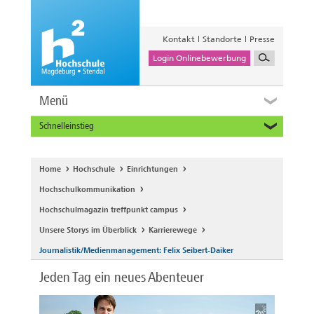
Kontakt
Standorte
Presse
Login Onlinebewerbung
Menü
Schnelleinstieg
Studieninteressierte
Alumni
Home
Hochschule
Einrichtungen
Unternehmen und Institutionen
Hochschulkommunikation
Studierende
Hochschulmagazin treffpunkt campus
Beschäftigte
Unsere Storys im Überblick
Karrierewege
International
Journalistik/Medienmanagement: Felix Seibert-Daiker
Jeden Tag ein neues Abenteuer