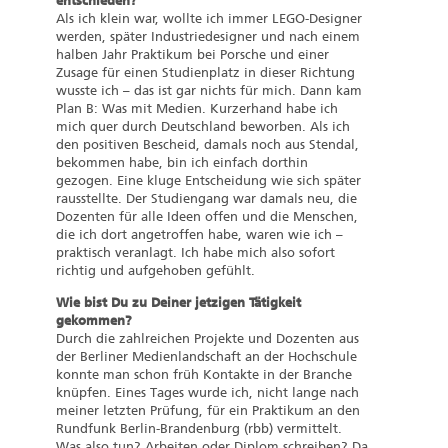
entschieden?
Als ich klein war, wollte ich immer LEGO-Designer
werden, später Industriedesigner und nach einem
halben Jahr Praktikum bei Porsche und einer
Zusage für einen Studienplatz in dieser Richtung
wusste ich – das ist gar nichts für mich. Dann kam
Plan B: Was mit Medien. Kurzerhand habe ich
mich quer durch Deutschland beworben. Als ich
den positiven Bescheid, damals noch aus Stendal,
bekommen habe, bin ich einfach dorthin
gezogen. Eine kluge Entscheidung wie sich später
rausstellte. Der Studiengang war damals neu, die
Dozenten für alle Ideen offen und die Menschen,
die ich dort angetroffen habe, waren wie ich –
praktisch veranlagt. Ich habe mich also sofort
richtig und aufgehoben gefühlt.
Wie bist Du zu Deiner jetzigen Tätigkeit
gekommen?
Durch die zahlreichen Projekte und Dozenten aus
der Berliner Medienlandschaft an der Hochschule
konnte man schon früh Kontakte in der Branche
knüpfen. Eines Tages wurde ich, nicht lange nach
meiner letzten Prüfung, für ein Praktikum an den
Rundfunk Berlin-Brandenburg (rbb) vermittelt.
Was also tun? Arbeiten oder Diplom schreiben? Da