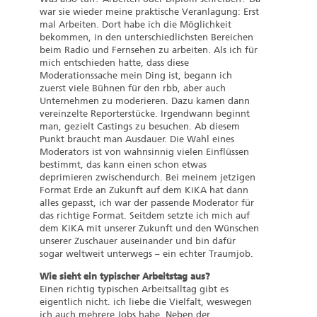
war sie wieder meine praktische Veranlagung: Erst
mal Arbeiten. Dort habe ich die Möglichkeit
bekommen, in den unterschiedlichsten Bereichen
beim Radio und Fernsehen zu arbeiten. Als ich für
mich entschieden hatte, dass diese
Moderationssache mein Ding ist, begann ich
zuerst viele Bühnen für den rbb, aber auch
Unternehmen zu moderieren. Dazu kamen dann
vereinzelte Reporterstücke. Irgendwann beginnt
man, gezielt Castings zu besuchen. Ab diesem
Punkt braucht man Ausdauer. Die Wahl eines
Moderators ist von wahnsinnig vielen Einflüssen
bestimmt, das kann einen schon etwas
deprimieren zwischendurch. Bei meinem jetzigen
Format Erde an Zukunft auf dem KiKA hat dann
alles gepasst, ich war der passende Moderator für
das richtige Format. Seitdem setzte ich mich auf
dem KiKA mit unserer Zukunft und den Wünschen
unserer Zuschauer auseinander und bin dafür
sogar weltweit unterwegs – ein echter Traumjob.
Wie sieht ein typischer Arbeitstag aus?
Einen richtig typischen Arbeitsalltag gibt es
eigentlich nicht. ich liebe die Vielfalt, weswegen
ich auch mehrere Jobs habe. Neben der