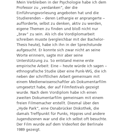
Mein Verbleiben in der Psychologie habe ich dem
Professor zu „verdanken“, der die
Einführungsvorlesung angeboten hat und die
Studierenden – deren Lethargie er anprangerte –
aufforderte, selbst zu denken, aktiv zu werden,
eigene Themen zu finden und bloß nicht nur
„brav" zu sein. Als ich die Vordiplomarbeit
schreiben musste (vergleichbar mit der Bachelor-
Thesis heute), habe ich ihn in der Sprechstunde
aufgesucht. Er konnte sich zwar nicht an seine
Worte erinnern, sagte mir aber seine
Unterstützung zu. So entstand meine erste
empirische Arbeit: Eine – heute würde ich sagen –
ethnografische Studie über eine Punk-WG, die ich
neben der schriftlichen Arbeit gemeinsam mit
einem Medienwissenschaftler als Dokumentarfilm
umgesetzt habe, der auf Filmfestivals gezeigt
wurde. Nach dem Vordiplom habe ich einen
zweiten Dokumentarfilm gemeinsam mit einem
freien Filmemacher erstellt. Diesmal über den
„Hyde Park“, eine Osnabrücker Diskothek, die
damals Treffpunkt für Punks, Hippies und andere
Jugendszenen war und die ich selbst oft besuchte.
Der Film wurde auf dem Videofest der Berlinale
1989 gezeigt.