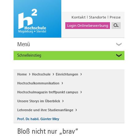
Kontakt
Standorte
Presse
Login Onlinebewerbung
Menü
Schnelleinstieg
Studieninteressierte
Alumni
Home
Hochschule
Einrichtungen
Unternehmen und Institutionen
Hochschulkommunikation
Studierende
Hochschulmagazin treffpunkt campus
Beschäftigte
Unsere Storys im Überblick
International
Lehrende und ihre Studienanfänge
Prof. Dr. habil. Günter Mey
Bloß nicht nur „brav“