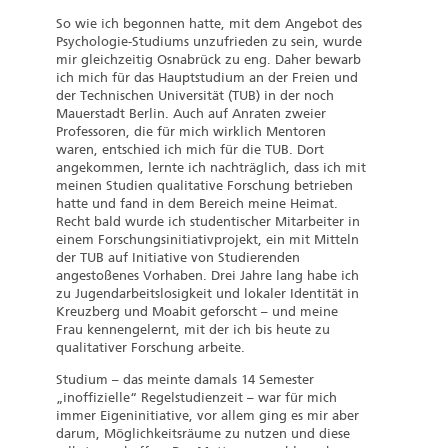
So wie ich begonnen hatte, mit dem Angebot des
Psychologie-Studiums unzufrieden zu sein, wurde
mir gleichzeitig Osnabrück zu eng. Daher bewarb
ich mich für das Hauptstudium an der Freien und
der Technischen Universität (TUB) in der noch
Mauerstadt Berlin. Auch auf Anraten zweier
Professoren, die für mich wirklich Mentoren
waren, entschied ich mich für die TUB. Dort
angekommen, lernte ich nachträglich, dass ich mit
meinen Studien qualitative Forschung betrieben
hatte und fand in dem Bereich meine Heimat.
Recht bald wurde ich studentischer Mitarbeiter in
einem Forschungsinitiativprojekt, ein mit Mitteln
der TUB auf Initiative von Studierenden
angestoßenes Vorhaben. Drei Jahre lang habe ich
zu Jugendarbeitslosigkeit und lokaler Identität in
Kreuzberg und Moabit geforscht – und meine
Frau kennengelernt, mit der ich bis heute zu
qualitativer Forschung arbeite.
Studium – das meinte damals 14 Semester
„inoffizielle“ Regelstudienzeit – war für mich
immer Eigeninitiative, vor allem ging es mir aber
darum, Möglichkeitsräume zu nutzen und diese