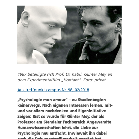
1987 beteiligte sich Prof. Dr. habil. Günter Mey an
dem Experimentalfilm „Kontakt".
Foto: privat
Aus treffpunkt campus Nr. 98, 02/2018
„Psychologie mon amour“ – zu Studienbeginn
keineswegs. Nach eigenen Interessen lernen, mit-
und vor allem nachdenken und Eigeninitiative
zeigen: Erst so wurde für Günter Mey, der als
Professor am Stendaler Fachbereich Angewandte
Humanwissenschaften lehrt, die Liebe zur
Psychologie neu entfacht. Inwieweit ihn dabei
auch die Dokumentarfilmarbeit geprägt hat,