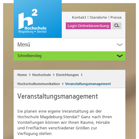
Kontakt
Standorte
Presse
Login Onlinebewerbung
Menü
Schnelleinstieg
Studieninteressierte
Alumni
Home
Hochschule
Einrichtungen
Unternehmen und Institutionen
Hochschulkommunikation
Veranstaltungsmanagement
Studierende
Veranstaltungsmanagement
Beschäftigte
International
Sie planen eine eigene Veranstaltung an der
Hochschule Magdeburg-Stendal? Ganz nach Ihren
Vorstellungen können wir Ihnen Räume, Hörsäle
und Freiflächen verschiedener Größen zur
Verfügung stellen.