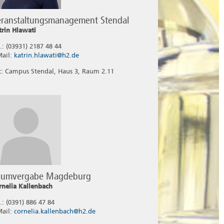
ranstaltungsmanagement Stendal
trin Hlawati
l.: (03931) 2187 48 44
Mail:
katrin.hlawati@h2.de
t: Campus Stendal, Haus 3, Raum 2.11
aumvergabe Magdeburg
rnelia Kallenbach
.: (0391) 886 47 84
Mail:
cornelia.kallenbach@h2.de