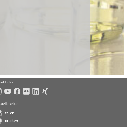
ial Links
uelle Seite
teilen
drucken