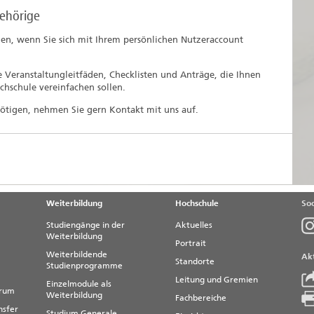
ehörige
en, wenn Sie sich mit Ihrem persönlichen Nutzeraccount
 Veranstaltungleitfäden, Checklisten und Anträge, die Ihnen
chschule vereinfachen sollen.
ötigen, nehmen Sie gern Kontakt mit uns auf.
Weiterbildung
Hochschule
Soc
Studiengänge in der
Aktuelles
Weiterbildung
Portrait
Weiterbildende
Akt
Standorte
Studienprogramme
Leitung und Gremien
Einzelmodule als
trum
Weiterbildung
Fachbereiche
nsfer
Studium Generale