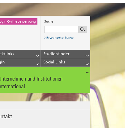
ogin Onlinebewerbung
Suche
Erweiterte Suche
ektlinks
Studienfinder
gin
Social Links
Unternehmen und Institutionen
International
ntakt