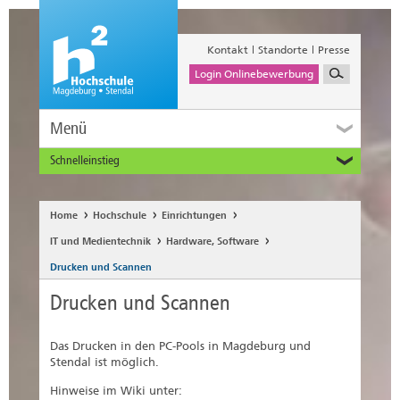
Kontakt
Standorte
Presse
Login Onlinebewerbung
Menü
Schnelleinstieg
Studieninteressierte
Alumni
Home
Hochschule
Einrichtungen
Unternehmen und Institutionen
IT und Medientechnik
Hardware, Software
Studierende
Drucken und Scannen
Beschäftigte
Drucken und Scannen
International
Das Drucken in den PC-Pools in Magdeburg und
Stendal ist möglich.
Hinweise im Wiki unter: