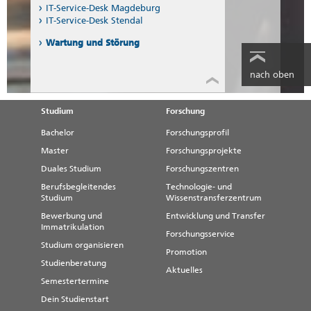
IT-Service-Desk Magdeburg
IT-Service-Desk Stendal
Wartung und Störung
nach oben
Studium
Forschung
Bachelor
Forschungsprofil
Master
Forschungsprojekte
Duales Studium
Forschungszentren
Berufsbegleitendes
Technologie- und
Studium
Wissenstransferzentrum
Bewerbung und
Entwicklung und Transfer
Immatrikulation
Forschungsservice
Studium organisieren
Promotion
Studienberatung
Aktuelles
Semestertermine
Dein Studienstart