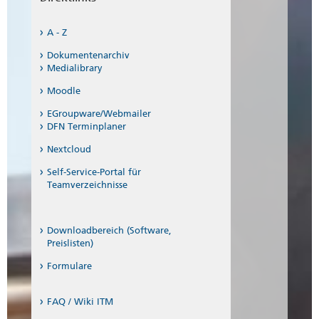
Laborhalle 17
Raum 0.10
A - Z
Dokumentenarchiv
Laborhalle 18
Raum 1.31
Medialibrary
Moodle
Stendal
EGroupware/Webmailer
DFN Terminplaner
Haus 1
EG Bibo
Nextcloud
OG Testothek
Self-Service-Portal für
Teamverzeichnisse
Haus 2
Raum 1.12
Downloadbereich (Software,
Preislisten)
Formulare
FAQ / Wiki ITM