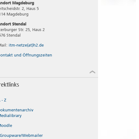
andort Magdeburg
itscheidstr. 2, Haus 5
114 Magdeburg
andort Stendal
terburger Str. 25, Haus 2
576 Stendal
Mail:
itm-netze(at)h2.de
ontakt und Öffnungszeiten
rektlinks
 - Z
okumentenarchiv
edialibrary
Moodle
Groupware/Webmailer