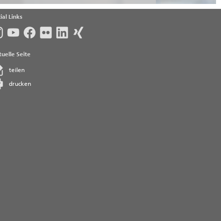
ial Links
uelle Seite
teilen
drucken