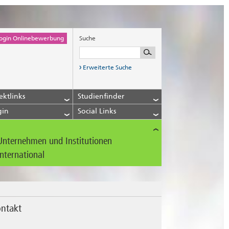
ogin Onlinebewerbung
Suche
Erweiterte Suche
ektlinks
Studienfinder
gin
Social Links
Unternehmen und Institutionen
International
ntakt