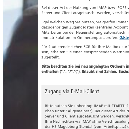
Bei dieser Art der Nutzung von IMAP bzw. POP3 
Server und Client ausgetauscht werden, verschlüs
Egal welchen Weg Sie nutzen, Sie greifen immer a
dazugehörigen Zugangsdaten (zentraler Account 
Mitarbeiter bei der Neueinstellung automatisch 
Immatrikulation im Onlinecampus abrufen.
Gäste
Für Studierende stehen 5GB für ihre Mailbox zur
sein, erhalten Sie einen entsprechenden Warnhin
zugestellt.
Bitte beachten Sie bei neu angelegten Ordnern i
enthalten (".", "/","("). Erlaubt sind Zahlen, Buc
Zugang via E-Mail-Client
Bitte nutzen Sie unbedingt IMAP mit STARTTLS 
oben unter "Allgemeines"). Bei dieser Art der
Server und Client ausgetauscht werden, verschlü
Ihre Nachrichten via IMAP ohne Verschlüsselung
der HS Magdeburg-Stendal (vom Arbeitsplatz) 