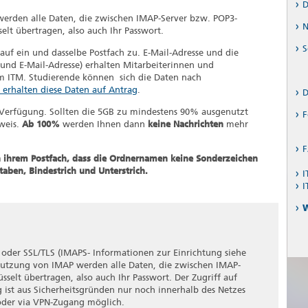
D
werden alle Daten, die zwischen IMAP-Server bzw. POP3-
N
selt übertragen, also auch Ihr Passwort.
S
uf ein und dasselbe Postfach zu. E-Mail-Adresse und die
und E-Mail-Adresse) erhalten Mitarbeiterinnen und
im ITM. Studierende können sich die Daten nach
 erhalten diese Daten auf Antrag
.
D
 Verfügung. Sollten die 5GB zu mindestens 90% ausgenutzt
F
weis.
Ab 100%
werden Ihnen dann
keine Nachrichten
mehr
F
n ihrem Postfach, dass die Ordnernamen keine Sonderzeichen
hstaben, Bindestrich und Unterstrich.
I
I
W
oder SSL/TLS (IMAPS- Informationen zur Einrichtung siehe
 Nutzung von IMAP werden alle Daten, die zwischen IMAP-
sselt übertragen, also auch Ihr Passwort. Der Zugriff auf
 ist aus Sicherheitsgründen nur noch innerhalb des Netzes
oder via VPN-Zugang möglich.