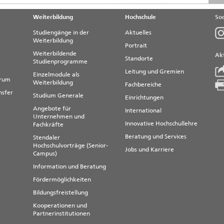
g zu WebMailer der Hochschule Magdeburg-Stendal lautet:
Weiterbildung
Hochschule
Soc
Studiengänge in der
Aktuelles
ichen Funktionen zur Verfügung. Das sind im einzelnen:
Weiterbildung
Portrait
er Hochschule sowie auf Ihr eigenes, welches Sie selbst
Weiterbildende
Akt
Standorte
Studienprogramme
Leitung und Gremien
Einzelmodule als
nen Nachrichten in entsprechende Ordner
trum
Weiterbildung
Fachbereiche
der einer Nachricht bekommt eine Mitteilung, dass Sie
nsfer
Studium Generale
nen Gründen nicht lesen können, z.B. Dienstreise, Urlaub
Einrichtungen
Angebote für
International
Unternehmen und
mmende Nachrichten an eine andere E-Mail-Adresse (für
Innovative Hochschullehre
Fachkräfte
erne Adressen)
Beratung und Services
Stendaler
h:
Hochschulvorträge (Senior-
Jobs und Karriere
Campus)
it Fälligkeitsdatum und Wiedervorlagedatum
Information und Beratung
ine mit Kollegen
Fördermöglichkeiten
ails ist ein Nutzer-Zertifikat notwendig. Informationen zur
Bildungsfreistellung
 sind in unserem
Wiki unter Nutzer-Zertifikate
Kooperationen und
Partnerinstitutionen
e-Hilfe. Sollten trotzdem noch Fragen offen bleiben,