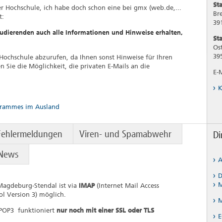
St
r Hochschule, ich habe doch schon eine bei gmx (web.de,...
Bre
t:
39
Studierenden auch alle Informationen und Hinweise erhalten,
St
Os
39
r Hochschule abzurufen, da Ihnen sonst Hinweise für Ihren
 Sie die Möglichkeit, die privaten E-Mails an die
E-
K
grammes im Ausland
Fehlermeldungen
Viren- und Spamabwehr
Di
News
A
D
M
Magdeburg-Stendal ist via
IMAP
(Internet Mail Access
ol Version 3)
möglich.
 POP3 funktioniert
nur noch mit einer SSL oder TLS
E