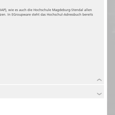
.
AP), wie es auch die Hochschule Magdeburg-Stendal allen
tzen. In EGroupware steht das Hochschul-Adressbuch bereits
 sich nicht um die sichere Verbindung kümmern. Sie haben
e Nachrichten (vorausgesetzt Sie arbeiten ausschließlich via
 arbeiten. Sie benötigen lediglich einen Internet-Zugang