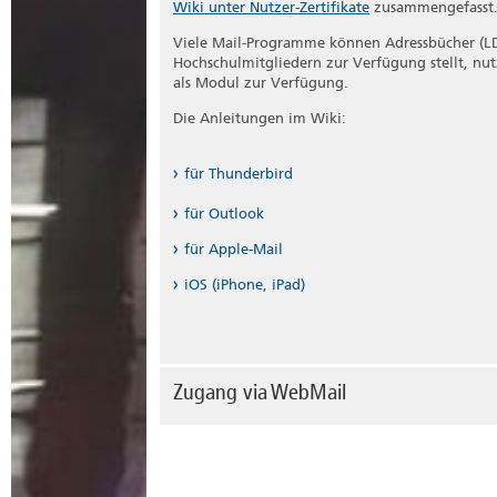
Wiki unter Nutzer-Zertifikate
zusammengefasst
Viele Mail-Programme können Adressbücher (LD
Hochschulmitgliedern zur Verfügung stellt, nu
als Modul zur Verfügung.
Die Anleitungen im Wiki:
für Thunderbird
für Outlook
für Apple-Mail
iOS (iPhone, iPad)
Zugang via WebMail
Sie müssen keine Einstellungen vornehmen und
jederzeit und von jedem Ort Zugriff auf alle Ihr
WebMail), da Sie ausschließlich auf dem Server