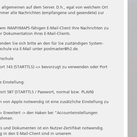
 allgemeinen auf dem Server. D.h., egal von welchem Ort
 immer alle Nachrichten (empfangene und gesendete) zur
em IMAP/IMAPS-fähigen E-Mail-Client Ihre Nachrichten zu
r Dokumentation Ihres E-Mail-Clients.
nden Sie sich bitte an den für Sie zuständigen System-
schule via E-Mail unter postmaster@h2.de.
hschule
Port 143 (STARTTLS) => bevorzugt zu verwenden oder Port
 Einstellung:
Port 587 (STARTTLS / Passwort, normal bzw. PLAIN)
en von Apple notwendig ist eine zusätzliche Einstellung zu
-> Erweitert -> den Haken bei "Accounteinstellungen
nehmen.
ls und Dokumenten ist ein Nutzer-Zertifikat notwendig.
in den E-Mail-Client sind in unserem