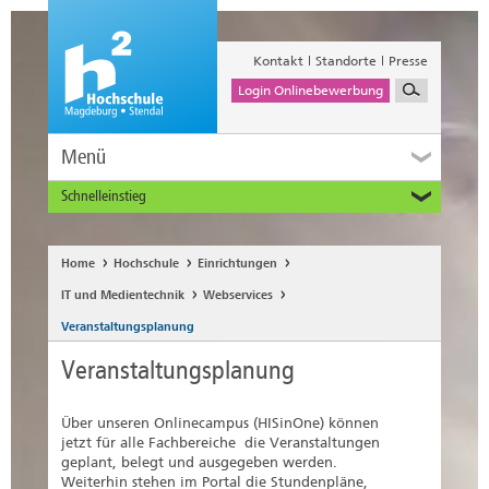
Kontakt
Standorte
Presse
Login Onlinebewerbung
Menü
Schnelleinstieg
Studieninteressierte
Alumni
Home
Hochschule
Einrichtungen
Unternehmen und Institutionen
IT und Medientechnik
Webservices
Studierende
Veranstaltungsplanung
Beschäftigte
Veranstaltungsplanung
International
Über unseren Onlinecampus (HISinOne) können
jetzt für alle Fachbereiche die Veranstaltungen
geplant, belegt und ausgegeben werden.
Weiterhin stehen im Portal die Stundenpläne,