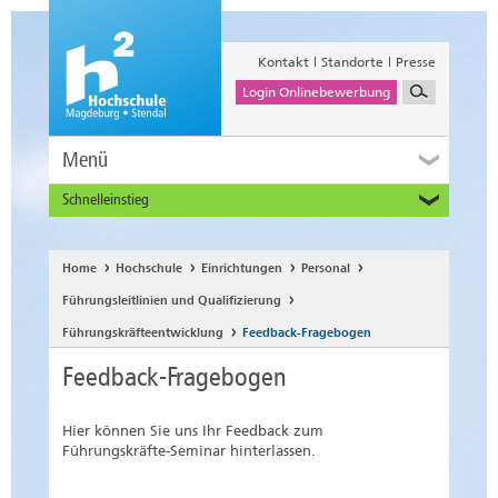
Kontakt
Standorte
Presse
Login Onlinebewerbung
Menü
Schnelleinstieg
Studieninteressierte
Alumni
Home
Hochschule
Einrichtungen
Personal
Unternehmen und Institutionen
Führungsleitlinien und Qualifizierung
Studierende
Führungskräfteentwicklung
Feedback-Fragebogen
Beschäftigte
Feedback-Fragebogen
International
Hier können Sie uns Ihr Feedback zum
Führungskräfte-Seminar hinterlassen.