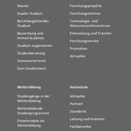
Im Rahmen der Rhine-Ruhr 2025 FISU
Master
Forschungsprojekte
World University Games am 17. Juli
wurde die Hochschule Magdeburg-
Duales Studium
Forschungszentren
Stendal für ihren Einsatz im Bereich
Berufsbegleitendes
Technologie- und
Mit freundlicher Unterstützung
Gesundheitsmanagement
Studium
Wissenstransferzentrum
ausgezeichnet – mit dem FISU
Bewerbung und
Entwicklung und Transfer
Healthy Campus-Zertifikat in Platin,
Immatrikulation
der höchsten Stufe der
Forschungsservice
internationalen Zertifizierung.
Studium organisieren
Promotion
Studienberatung
weitere Informationen zum
Aktuelles
Zertifizierungsprozess
Semestertermine
Dein Studienstart
Weiterbildung
Hochschule
Studiengänge in der
Aktuelles
Weiterbildung
Portrait
Weiterbildende
Standorte
Studienprogramme
Leitung und Gremien
Einzelmodule als
Weiterbildung
Fachbereiche