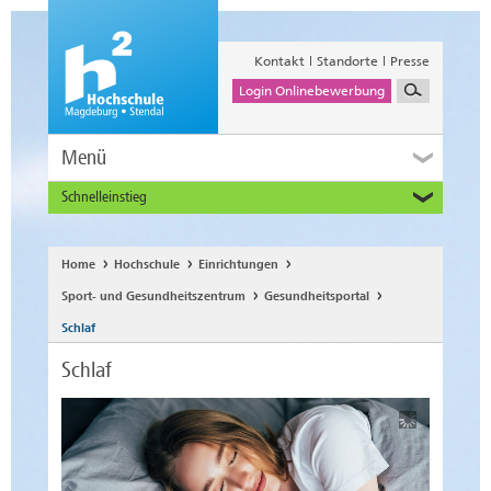
Kontakt
Standorte
Presse
Login Onlinebewerbung
Menü
Schnelleinstieg
Studieninteressierte
Alumni
Home
Hochschule
Einrichtungen
Unternehmen und Institutionen
Sport- und Gesundheitszentrum
Gesundheitsportal
Studierende
Schlaf
Beschäftigte
Schlaf
International