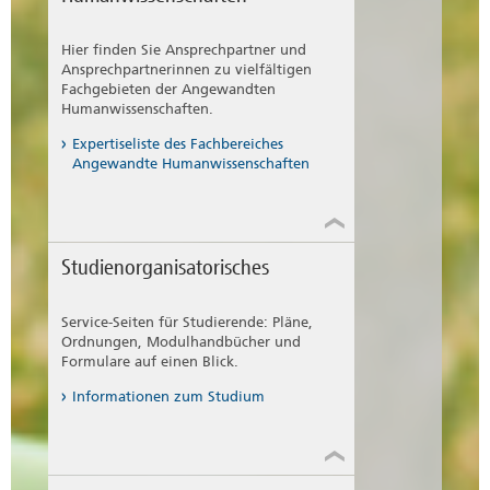
ermöglichen, die die Heterogenität
der Studierenden adressieren.
Scout Kindheitspädagogik
Hier finden Sie Ansprechpartner und
Ansprechpartnerinnen zu vielfältigen
Informationen zu Turtorien
Justin Ebbrecht
Fachgebieten der Angewandten
Humanwissenschaften.
E-Mail:
kipaed@hochschulscout.de
Expertiseliste des Fachbereiches
Angewandte Humanwissenschaften
Studienorganisatorisches
Service-Seiten für Studierende: Pläne,
Scout Bachelor Psychologie in der
Ordnungen, Modulhandbücher und
Rehabilitation | Master
Formulare auf einen Blick.
Rehabilitationspsychologie
Informationen zum Studium
Henning Nothdurft
E-Mail:
reha@hochschulscout.de