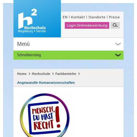
EN
Kontakt
Standorte
Presse
Login Onlinebewerbung
Menü
Schnelleinstieg
Studieninteressierte
Alumni
Home
Hochschule
Fachbereiche
Unternehmen und Institutionen
Angewandte Humanwissenschaften
Studierende
Beschäftigte
International