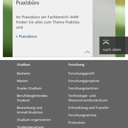
Praxisbüro
Scout für den gesamten Fachbereich
AHW
Im Praxisbüro am Fachbereich AHW
Informationen aus erster Hand zum
finden Sie alles zum Thema Praktika
Fachbereich vom Hochschulscout
und
Praxisbüro
nach oben
Studium
Forschung
Bachelor
Forschungsprofil
Master
Forschungsprojekte
Duales Studium
Forschungszentren
Berufsbegleitendes
Technologie- und
Studium
Wissenstransferzentrum
Bewerbung und
Entwicklung und Transfer
Immatrikulation
Forschungsservice
Studium organisieren
Promotion
Studienberatung