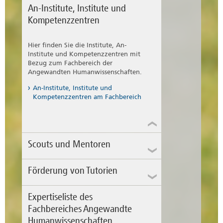
An-Institute, Institute und
Krankmeldung
Dienstreisen (pdf)
zur
Kompetenzzentren
Genehmigung an den
Dienstvorgesetzten bitte an:
Seit 01. Januar 2023 gilt das neue
dienstreisen-ahw@h2.de
Verfahren zur
elektronischen
Hier finden Sie die Institute, An-
senden
Arbeitsunfähigkeits-
Institute und Kompetenzzentren mit
bescheinigung (eAU)
und dem
Bezug zum Fachbereich der
Arbeitgeber ist die Krankmeldung
Angewandten Humanwissenschaften.
über das
An-Institute, Institute und
Formular Krankmeldung H2
Kompetenzzentren am Fachbereich
mitzuteilen!
Hinweise zum neuen Verfahren
zur elektronischen
Scouts und Mentoren
Arbeitsunfähigkeitsbescheinigung
(eAU) (pdf)
Förderung von Tutorien
Expertiseliste des
Tutorien sind eine Sonderform von
Veranstaltungen, die das Ziel haben,
Fachbereiches Angewandte
ergänzend zur grundständigen Lehre
Humanwissenschaften
differenzierte Lehrangebote zu