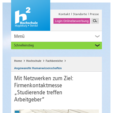
Kontakt
Standorte
Presse
Login Onlinebewerbung
Menü
Schnelleinstieg
Studieninteressierte
Alumni
Home
Hochschule
Fachbereiche
Unternehmen und Institutionen
Angewandte Humanwissenschaften
Studierende
Mit Netzwerken zum Ziel:
Beschäftigte
Firmenkontaktmesse
International
„Studierende treffen
Arbeitgeber“