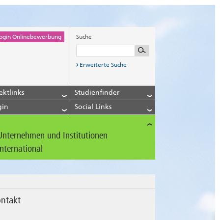
ogin Onlinebewerbung
Suche
Erweiterte Suche
ektlinks
Studienfinder
gin
Social Links
Unternehmen und Institutionen
International
ntakt