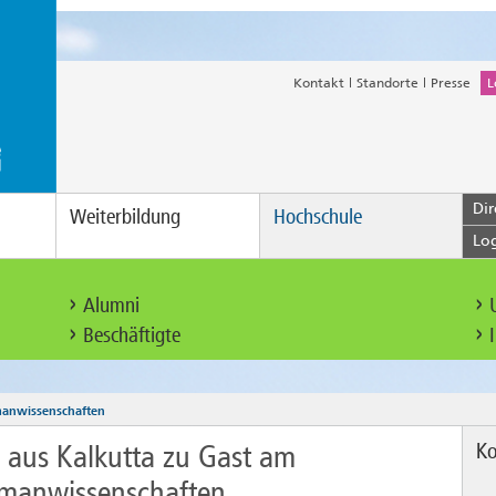
Kontakt
Standorte
Presse
L
Dir
Weiterbildung
Hochschule
Lo
Alumni
Beschäftigte
anwissenschaften
Ko
 aus Kalkutta zu Gast am
manwissenschaften