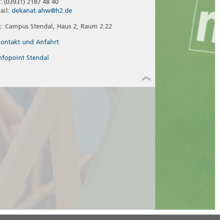
l: (03931) 2187 48 40
ail:
dekanat.ahw@h2.de
t: Campus Stendal, Haus 2, Raum 2.22
ontakt und Anfahrt
nfopoint Stendal