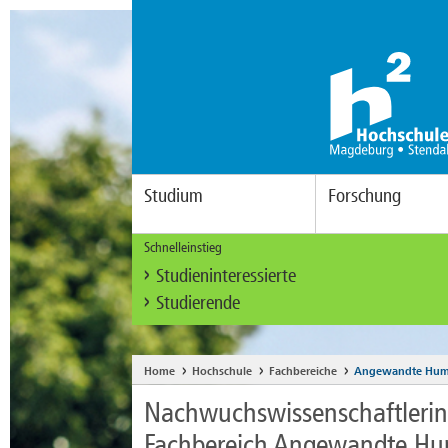
Studium
Forschung
Schnelleinstieg
Studieninteressierte
Studierende
Home
Hochschule
Fachbereiche
Angewandte Hum
Nachwuchswissenschaftlerin
Fachbereich Angewandte Hu