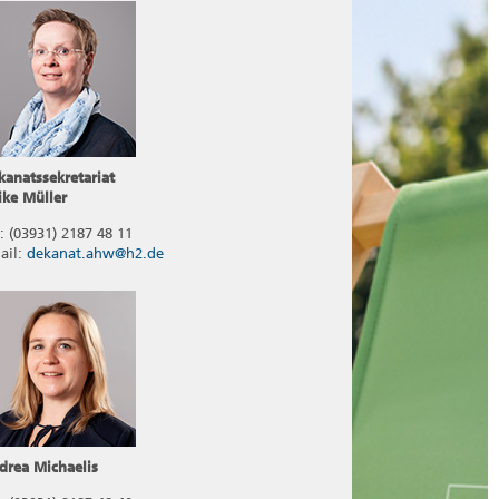
kanatssekretariat
ike Müller
l: (03931) 2187 48 11
ail:
dekanat.ahw@h2.de
drea Michaelis