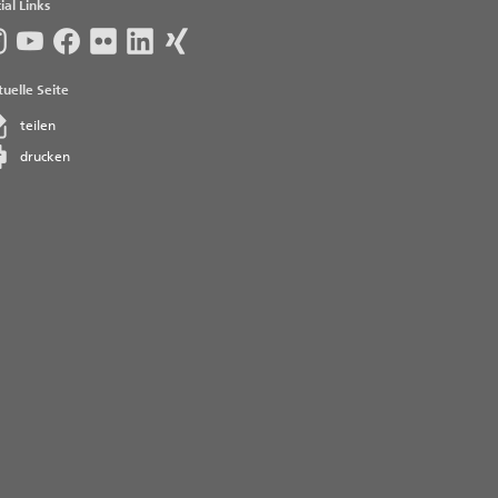
ial Links
uelle Seite
teilen
drucken