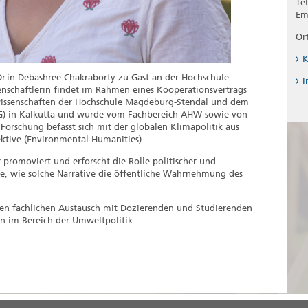
Te
Em
Or
K
Dr.in Debashree Chakraborty zu Gast an der Hochschule
I
nschaftlerin findet im Rahmen eines Kooperationsvertrags
ssenschaften der Hochschule Magdeburg-Stendal und dem
RG) in Kalkutta und wurde vom Fachbereich AHW sowie von
Forschung befasst sich mit der globalen Klimapolitik aus
ektive (Environmental Humanities).
 promoviert und erforscht die Rolle politischer und
age, wie solche Narrative die öffentliche Wahrnehmung des
 den fachlichen Austausch mit Dozierenden und Studierenden
en im Bereich der Umweltpolitik.