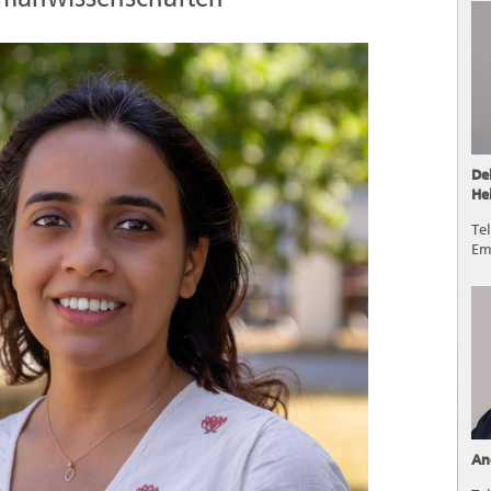
De
He
Te
Em
An