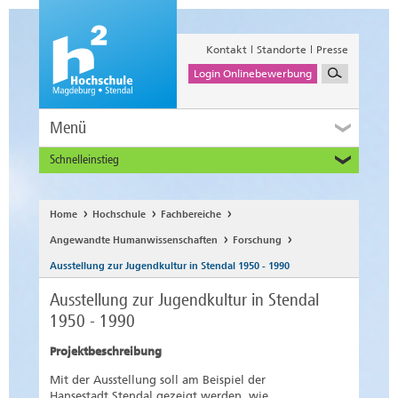
Kontakt
Standorte
Presse
Login Onlinebewerbung
Menü
Schnelleinstieg
Studieninteressierte
Alumni
Home
Hochschule
Fachbereiche
Unternehmen und Institutionen
Angewandte Humanwissenschaften
Forschung
Studierende
Ausstellung zur Jugendkultur in Stendal 1950 - 1990
Beschäftigte
Ausstellung zur Jugendkultur in Stendal
International
1950 - 1990
Projektbeschreibung
Mit der Ausstellung soll am Beispiel der
Hansestadt Stendal gezeigt werden, wie