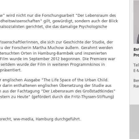
" wird nicht nur die Forschungsarbeit "Der Lebensraum des
ndheitswissenschaften" gilt, gewürdigt, sondern auch der Blick
alsozialisten gerichtet, die das damalige Psychologische
ssenschaftler/innen, die sich zur Geschichte der Studie, der
d zu der Forscherin Martha Muchow äußern. Gerahmt werden
En
tersuchten Orten in Hamburg-Barmbek und inszenierten
Pr
m Film wurde im September 2012 begonnen. Die Premiere war
seitdem wurde der Film in weiteren Programmkinos in
Te
räsentiert.
E-
r englischen Ausgabe "The Life Space of the Urban Child.
Be
r darin enthaltenen englischen Übersetzung der Studie aus
Ra
onen aus der Fachtagung "Der Lebensraum des Großstadtkindes"
ern zu Heute" (gefördert durch die Fritz-Thyssen-Stiftung)
lbrecht, ww-media, Hamburg durchgeführt.