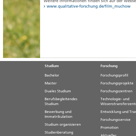
Weitere Informationen finden sich auf der Webse
www.qualitative-forschung.de/film_muchow
Studium
Forschung
Bachelor
Forschungsprofil
Master
Forschungsprojekte
Duales Studium
Forschungszentren
Berufsbegleitendes
Technologie- und
Studium
Wissenstransferzen
Bewerbung und
Entwicklung und Tra
Immatrikulation
Forschungsservice
Studium organisieren
Promotion
Studienberatung
Aktuelles