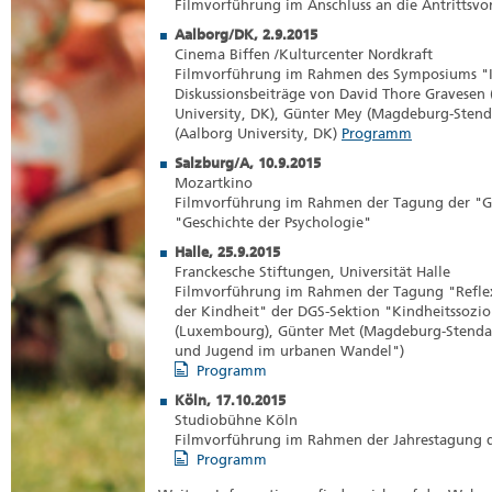
Filmvorführung im Anschluss an die Antrittsvo
Aalborg/DK, 2.9.2015
Cinema Biffen /Kulturcenter Nordkraft
Filmvorführung im Rahmen des Symposiums "I
Diskussionsbeiträge von David Thore Gravesen 
University, DK), Günter Mey (Magdeburg-Stenda
(Aalborg University, DK)
Programm
Salzburg/A, 10.9.2015
Mozartkino
Filmvorführung im Rahmen der Tagung der "Ge
"Geschichte der Psychologie"
Halle, 25.9.2015
Franckesche Stiftungen, Universität Halle
Filmvorführung im Rahmen der Tagung "Reflexi
der Kindheit" der DGS-Sektion "Kindheitssoziol
(Luxembourg), Günter Met (Magdeburg-Stendal)
und Jugend im urbanen Wandel")
Programm
Köln, 17.10.2015
Studiobühne Köln
Filmvorführung im Rahmen der Jahrestagung 
Programm