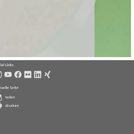
ial Links
uelle Seite
teilen
drucken