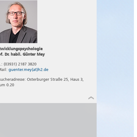
twicklungspsychologie
of. Dr. habil. Günter Mey
l.: (03931) 2187 3820
Mail:
guenter.mey(at)h2.de
sucheradresse: Osterburger Straße 25, Haus 3,
um 0.20