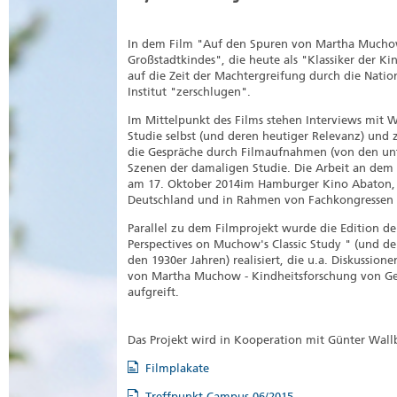
In dem Film "Auf den Spuren von Martha Muchow
Großstadtkindes", die heute als "Klassiker der Ki
auf die Zeit der Machtergreifung durch die Nation
Institut "zerschlugen".
Im Mittelpunkt des Films stehen Interviews mit Wi
Studie selbst (und deren heutiger Relevanz) un
die Gespräche durch Filmaufnahmen (von den un
Szenen der damaligen Studie. Die Arbeit an de
am 17. Oktober 2014im Hamburger Kino Abaton, 
Deutschland und in Rahmen von Fachkongressen p
Parallel zu dem Filmprojekt wurde die Edition de
Perspectives on Muchow's Classic Study " (und de
den 1930er Jahren) realisiert, die u.a. Diskussi
von Martha Muchow - Kindheitsforschung von Gest
aufgreift.
Das Projekt wird in Kooperation mit Günter Wal
Filmplakate
Treffpunkt Campus 06/2015