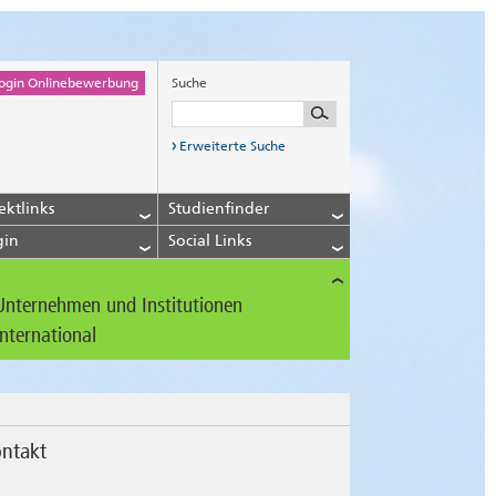
ogin Onlinebewerbung
Suche
Erweiterte Suche
ektlinks
Studienfinder
gin
Social Links
Unternehmen und Institutionen
International
ntakt