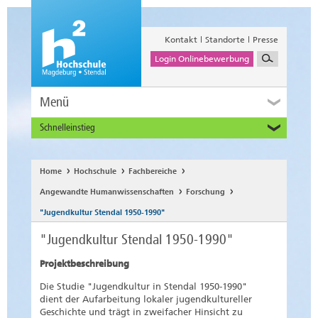
Kontakt
Standorte
Presse
Login Onlinebewerbung
Menü
Schnelleinstieg
Studieninteressierte
Alumni
Home
Hochschule
Fachbereiche
Unternehmen und Institutionen
Angewandte Humanwissenschaften
Forschung
Studierende
"Jugendkultur Stendal 1950-1990"
Beschäftigte
"Jugendkultur Stendal 1950-1990"
International
Projektbeschreibung
Die Studie "Jugendkultur in Stendal 1950-1990"
dient der Aufarbeitung lokaler jugendkultureller
Geschichte und trägt in zweifacher Hinsicht zu