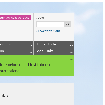
ogin Onlinebewerbung
Suche
Erweiterte Suche
ektlinks
Studienfinder
gin
Social Links
Unternehmen und Institutionen
International
ntakt