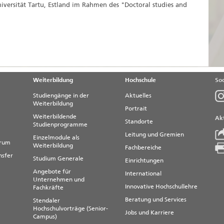
versität Tartu, Estland im Rahmen des "Doctoral studies and
Weiterbildung
Hochschule
Soc
Studiengänge in der
Aktuelles
Weiterbildung
Portrait
Weiterbildende
Akt
Standorte
Studienprogramme
Leitung und Gremien
Einzelmodule als
trum
Weiterbildung
Fachbereiche
nsfer
Studium Generale
Einrichtungen
Angebote für
International
Unternehmen und
Innovative Hochschullehre
Fachkräfte
Beratung und Services
Stendaler
Hochschulvorträge (Senior-
Jobs und Karriere
Campus)