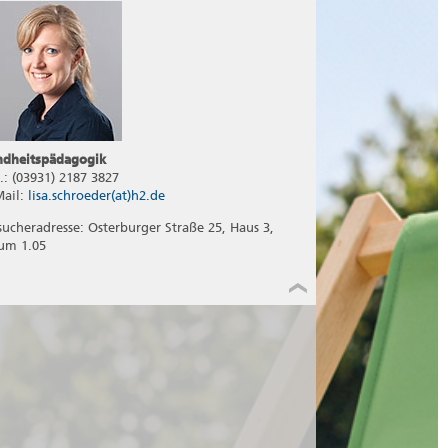
ndheitspädagogik
l.: (03931) 2187 3827
Mail:
lisa.schroeder(at)h2.de
sucheradresse: Osterburger Straße 25, Haus 3,
um 1.05