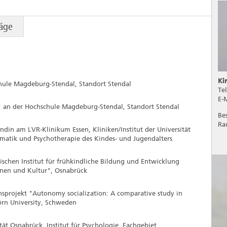
äge
Ki
hule Magdeburg-Stendal, Standort Stendal
Te
E-
" an der Hochschule Magdeburg-Stendal, Standort Stendal
Be
Ra
andin am LVR-Klinikum Essen, Kliniken/Institut der Universität
somatik und Psychotherapie des Kindes- und Jugendalters
ischen Institut für frühkindliche Bildung und Entwicklung
ernen und Kultur", Osnabrück
nsprojekt "Autonomy socialization: A comparative study in
rn University, Schweden
tät Osnabrück, Institut für Psychologie, Fachgebiet