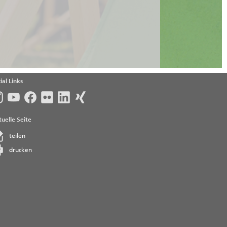
ial Links
uelle Seite
teilen
drucken