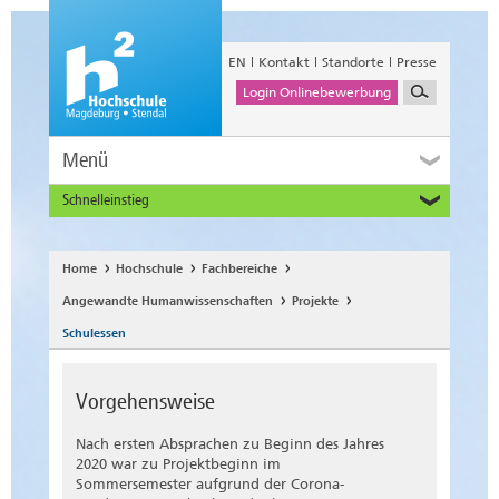
EN
Kontakt
Standorte
Presse
Login Onlinebewerbung
Menü
Schnelleinstieg
Studieninteressierte
Alumni
Home
Hochschule
Fachbereiche
Unternehmen und Institutionen
Angewandte Humanwissenschaften
Projekte
Studierende
Schulessen
Beschäftigte
International
Vorgehensweise
Nach ersten Absprachen zu Beginn des Jahres
2020 war zu Projektbeginn im
Sommersemester aufgrund der Corona-