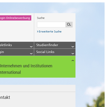
ogin Onlinebewerbung
Suche
Erweiterte Suche
ektlinks
Studienfinder
gin
Social Links
Unternehmen und Institutionen
International
ntakt