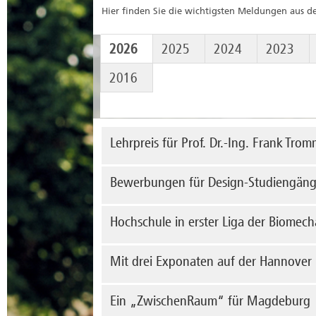
Hier finden Sie die wichtigsten Meldungen aus d
2026
2025
2024
2023
2016
Lehrpreis für Prof. Dr.-Ing. Frank Tro
Den 
Bewerbungen für Design-Studiengänge
erhäl
am I
Noch
Hochschule in erster Liga der Biomec
me
Stud
Stud
der 
Mit 
Mit drei Exponaten auf der Hannover
biom
me
Sten
und 
Zuku
Ein „ZwischenRaum“ für Magdeburg
präs
me
Indu