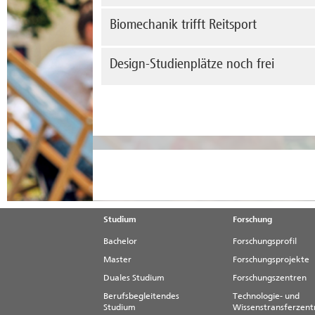
bis 
Vor 
Biomechanik trifft Reitsport
Vera
me
Wieb
Mita
Wie 
Design-Studienplätze noch frei
dem 
Reit
an d
me
Hoch
Der 
betei
(Bac
und 
me
wurd
me
Studium
Forschung
Bachelor
Forschungsprofil
Master
Forschungsprojekte
Duales Studium
Forschungszentren
Berufsbegleitendes
Technologie- und
Studium
Wissenstransferzen