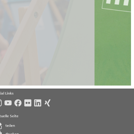
ial Links
uelle Seite
teilen