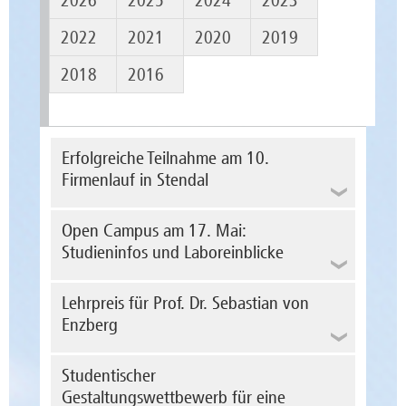
2026
2025
2024
2023
2022
2021
2020
2019
2018
2016
Erfolgreiche Teilnahme am 10.
Firmenlauf in Stendal
Open Campus am 17. Mai:
Studieninfos und Laboreinblicke
Lehrpreis für Prof. Dr. Sebastian von
Enzberg
Studentischer
Foto: Niclas Schmidt
Gestaltungswettbewerb für eine