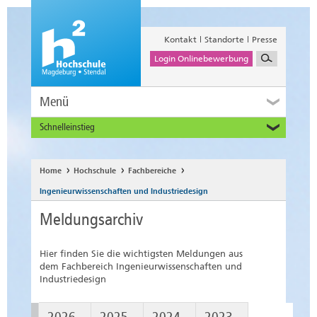
Kontakt
Standorte
Presse
Login Onlinebewerbung
Menü
Schnelleinstieg
Studieninteressierte
Alumni
Home
Hochschule
Fachbereiche
Unternehmen und Institutionen
Ingenieurwissenschaften und Industriedesign
Studierende
Meldungsarchiv
Beschäftigte
International
Hier finden Sie die wichtigsten Meldungen aus
dem Fachbereich Ingenieurwissenschaften und
Industriedesign