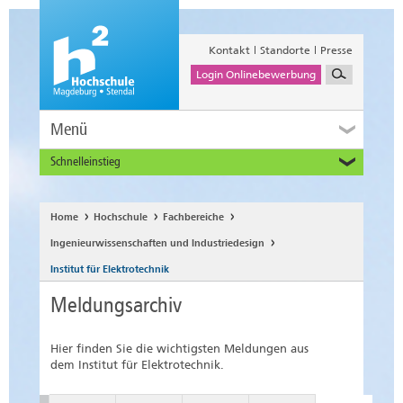
Kontakt
Standorte
Presse
Login Onlinebewerbung
Menü
Schnelleinstieg
Studieninteressierte
Alumni
Home
Hochschule
Fachbereiche
Unternehmen und Institutionen
Ingenieurwissenschaften und Industriedesign
Studierende
Institut für Elektrotechnik
Beschäftigte
Meldungsarchiv
International
Hier finden Sie die wichtigsten Meldungen aus
dem Institut für Elektrotechnik.