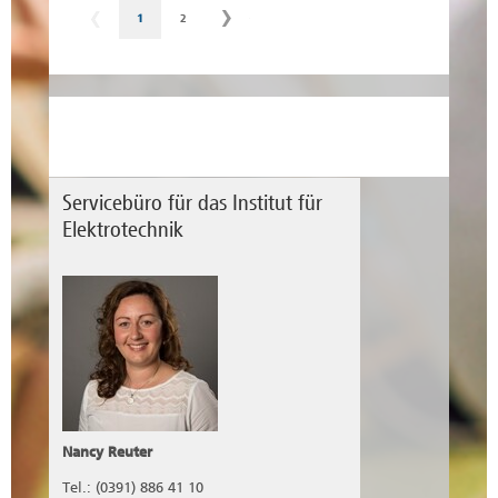
1
2
11 Schülerinnen und Schüler besuchten am
21. Januar das Institut für Elektrotechnik, um
sich einen Eindruck von den
Studienabläufen, Laboren und Vorlesungen
zu verschaffen.
Servicebüro für das Institut für
Elektrotechnik
mehr erfahren
Nancy Reuter
Tel.: (0391) 886 41 10