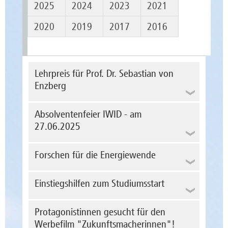
2025
2024
2023
2021
2020
2019
2017
2016
Lehrpreis für Prof. Dr. Sebastian von
Enzberg
Absolventenfeier IWID - am
27.06.2025
Forschen für die Energiewende
Einstiegshilfen zum Studiumsstart
Prof. Dr.-Ing. Sebastian von Enzberg wurde
am 7. Mai 2025 der Lehrpreis der Hochschule
Protagonistinnen gesucht für den
Magdeburg-Stendal verliehen. Seit 2023 ist
Werbefilm "Zukunftsmacherinnen"!
er Professor für Künstliche Intelligenz und