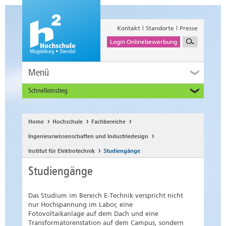
Kontakt
Standorte
Presse
Login Onlinebewerbung
Menü
Schnelleinstieg
Studieninteressierte
Alumni
Home
Hochschule
Fachbereiche
Unternehmen und Institutionen
Ingenieurwissenschaften und Industriedesign
Studierende
Institut für Elektrotechnik
Studiengänge
Beschäftigte
Studiengänge
International
Das Studium im Bereich E-Technik verspricht nicht
nur Hochspannung im Labor, eine
Fotovoltaikanlage auf dem Dach und eine
Transformatorenstation auf dem Campus, sondern