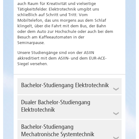
auch Raum für Kreativität und vielseitige
Tätigkeitsfelder. Elektrotechnik umgibt uns
schließlich auf Schritt und Tritt: Vom
Mobiltelefon, das uns morgens aus dem Schlaf
klingelt, über die Fahrt mit dem Bus, der Bahn
oder dem Auto zur Hochschule oder auch bei dem
Besuch am Kaffeeautomaten in der
Seminarpause.
Unsere Studiengänge sind von der ASIIN
akkreditiert mit dem ASIIN- und dem EUR-ACE-
Siegel versehen.
Bachelor-Studiengang Elektrotechnik
Studieninhalte
Dualer Bachelor-Studiengang
Elektrotechnik
In den ersten vier Semestern bilden das
Basisstudium, die Aneignung von
ingenieurtechnischem Grundwissen und
Studieninhalte
Bachelor-Studiengang
grundlegendem wirtschaftlichen Know-how die
Mechatronische Systemtechnik
Inhalte. Im Anschluss erfolgt die Spezialisierung in
wie Bachelor Elektrotechnik
einer der drei