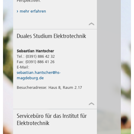
Perspektiven.
Elektrotechnik
Bis zum Ende des 4. Semesters ist ein
unsere Ausbildungspartner und
achtwöchiges Praktikum zu absolvieren. Das 7.
Praxisunternehmen Dualer Bachelor-Studiengang
Fahrzeugtechnik
mehr erfahren
Semester ist ein Praxissemester, in dem ein
Elektrotechnik
Maschinenbau
weiteres, zwölfwöchiges Praktikum und die
weitere Informationen Dualer Bachelor-
Anfertigung der Bachelor-Arbeit vorgesehen ist.
Studiengang Elektrotechnik
Mechatronik
Regenerative Energien
Duales Studium Elektrotechnik
weitere Informationen zum Studiengang
Wirtschaftsingenieurwesen
Sebastian Hantscher
weitere Informationen zum Studiengang
Tel.: (0391) 886 42 32
Fax: (0391) 886 41 26
E-Mail:
sebastian.hantscher@hs-
magdeburg.de
Besucheradresse: Haus 8, Raum 2.17
Servicebüro für das Institut für
Elektrotechnik