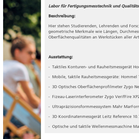
Labor für Fertigungsmesstechnik und Qualitätss
Beschreibung:
Hier stehen Studierenden, Lehrenden und Fors
geometrische Merkmale wie Längen, Durchmess
Oberflächenqualitäten an Werkstücken aller Ar
Ausstattung:
- Taktiles Konturen- und Rauheitsmessgerät H
- Mobile, taktile Rauheitsmessgeräte: Hommel
- 3D Optisches Oberflächenprofilmeter Zygo 
- Fizeau-Laserinterferometer Zygo VerifFire XP
- Ultrapräzisionsformmesssystem Mahr MarFo
- 3D Koordinatenmessgerät Leitz Reference 10.
- Optische und taktile Wellenmessmaschine Ma