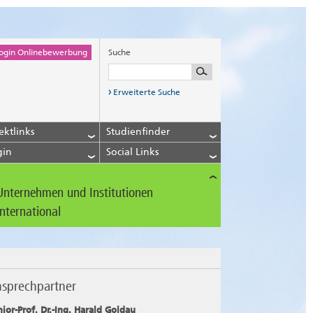
ogin Onlinebewerbung
Suche
Erweiterte Suche
ektlinks
Studienfinder
gin
Social Links
Unternehmen und Institutionen
International
sprechpartner
nior-Prof. Dr.-Ing. Harald Goldau