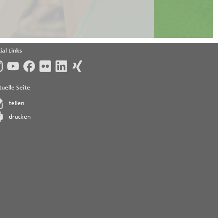
ial Links
uelle Seite
teilen
drucken