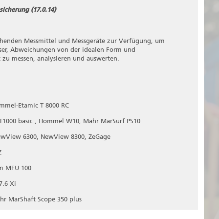
icherung (17.0.14)
chenden Messmittel und Messgeräte zur Verfügung, um
er, Abweichungen von der idealen Form und
t zu messen, analysieren und auswerten.
ommel-Etamic T 8000 RC
 T1000 basic , Hommel W10, Mahr MarSurf PS10
NewView 6300, NewView 8300, ZeGage
Z
rm MFU 100
7.6 Xi
hr MarShaft Scope 350 plus