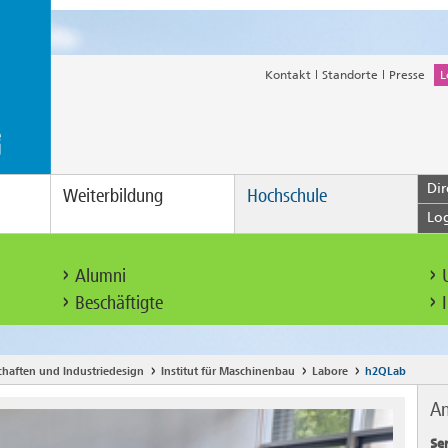
Kontakt
Standorte
Presse
L
Dir
Weiterbildung
Hochschule
Lo
Alumni
Beschäftigte
chaften und Industriedesign
Institut für Maschinenbau
Labore
h2QLab
An
Se