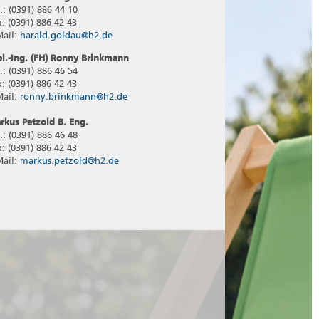
.: (0391) 886 44 10
x: (0391) 886 42 43
Mail:
harald.goldau@h2.de
pl.-Ing. (FH) Ronny Brinkmann
.: (0391) 886 46 54
x: (0391) 886 42 43
Mail:
ronny.brinkmann@h2.de
rkus Petzold B. Eng.
.: (0391) 886 46 48
x: (0391) 886 42 43
Mail:
markus.petzold@h2.de