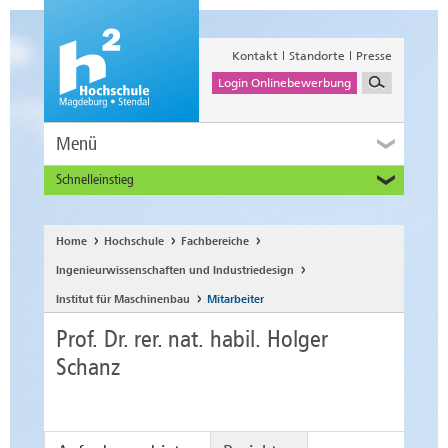
Kontakt
Standorte
Presse
Login Onlinebewerbung
Menü
Schnelleinstieg
Studieninteressierte
Alumni
Home
Hochschule
Fachbereiche
Unternehmen und Institutionen
Ingenieurwissenschaften und Industriedesign
Studierende
Institut für Maschinenbau
Mitarbeiter
Beschäftigte
Prof. Dr. rer. nat. habil. Holger
International
Schanz