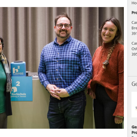
Ho
Pro
Ca
Bre
39
Ca
Os
39
Ge
Ge
Pr