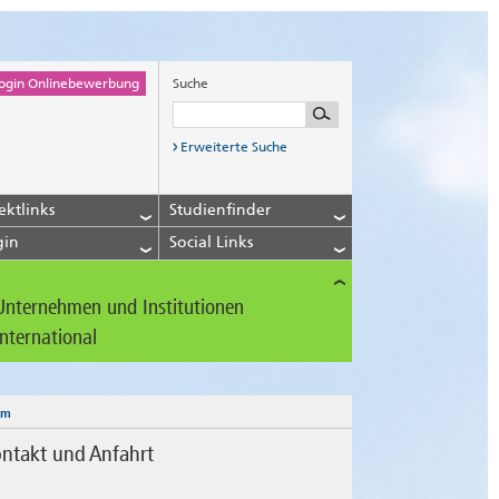
ogin Onlinebewerbung
Suche
Erweiterte Suche
ektlinks
Studienfinder
gin
Social Links
Unternehmen und Institutionen
International
am
ntakt und Anfahrt