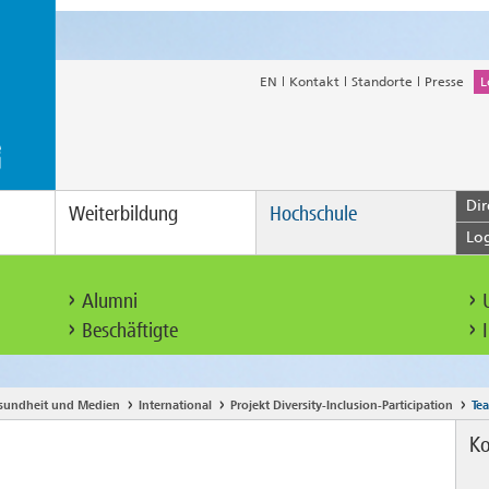
EN
Kontakt
Standorte
Presse
L
Dir
Weiterbildung
Hochschule
Lo
Alumni
Beschäftigte
esundheit und Medien
International
Projekt Diversity-Inclusion-Participation
Te
Ko