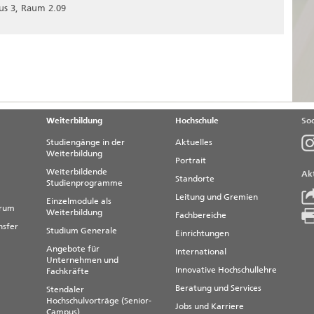
us 3, Raum 2.09
Weiterbildung
Hochschule
Soc
Studiengänge in der
Aktuelles
Weiterbildung
Portrait
Weiterbildende
Akt
Standorte
Studienprogramme
Leitung und Gremien
Einzelmodule als
trum
Weiterbildung
Fachbereiche
nsfer
Studium Generale
Einrichtungen
Angebote für
International
Unternehmen und
Innovative Hochschullehre
Fachkräfte
Beratung und Services
Stendaler
Hochschulvorträge (Senior-
Jobs und Karriere
Campus)