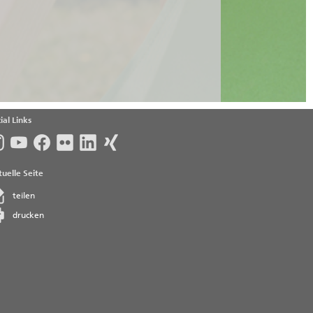
ial Links
uelle Seite
teilen
drucken