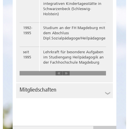
integrativen Kindertagesstätte in
Schwarzenbeck (Schleswig-
Holstein)
1992-
Studium an der FH Magdeburg mit
1995
dem Abschluss
Dipl.Sozialpädagoge/Heilpädagoge
seit
Lehrkraft für besondere Aufgaben
1995
im Studiengang Heilpädagogik an
der Fachhochschule Magdeburg
Mitgliedschaften
Mitglied im Kunstverein "Zinnober -
Offener Kunstverein für Menschen mit
Behinderung"