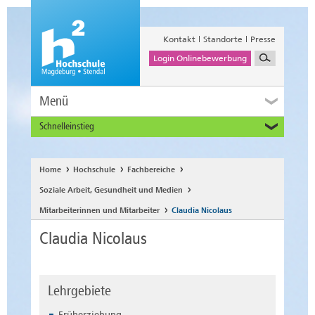
Kontakt
Standorte
Presse
Login Onlinebewerbung
Menü
Schnelleinstieg
Studieninteressierte
Alumni
Home
Hochschule
Fachbereiche
Unternehmen und Institutionen
Soziale Arbeit, Gesundheit und Medien
Studierende
Mitarbeiterinnen und Mitarbeiter
Claudia Nicolaus
Beschäftigte
Claudia Nicolaus
International
Lehrgebiete
Früherziehung