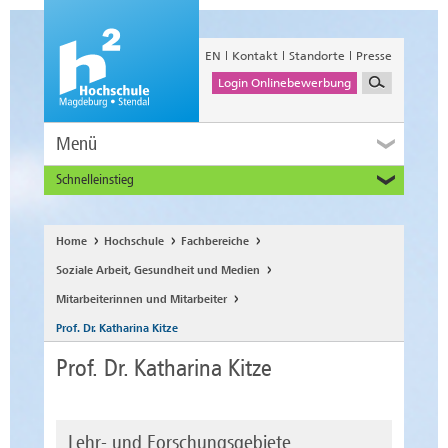
EN
Kontakt
Standorte
Presse
Login Onlinebewerbung
Menü
Schnelleinstieg
Studieninteressierte
Alumni
Home
Hochschule
Fachbereiche
Unternehmen und Institutionen
Soziale Arbeit, Gesundheit und Medien
Studierende
Mitarbeiterinnen und Mitarbeiter
Beschäftigte
Prof. Dr. Katharina Kitze
International
Prof. Dr. Katharina Kitze
Lehr- und Forschungsgebiete