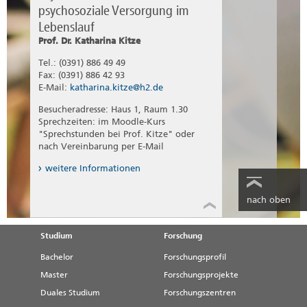
psychosoziale Versorgung im
Kitze, K., Günther, L., Winkler, D. &
Angermeyer, M.C. (2008). Preoperative
Lebenslauf
predictors indicating ability to work for
Prof. Dr. Katharina Kitze
herniated disc patients. Zentralblatt für
Neurochirurgie, 69(1): 7-13.
Tel.: (0391) 886 49 49
Fax: (0391) 886 42 93
Kitze, K. & Kuske, B. (2008).
E-Mail:
katharina.kitze@h2.de
Schwangerschaft und Geburt. In H. Berth, F.
Balck & E. Brähler (Hrsg.), Medizinische
Besucheradresse: Haus 1, Raum 1.30
Psychologie und Medizinische Soziologie
Sprechzeiten: im Moodle-Kurs
von A bis Z. Göttingen: Hogrefe.
"Sprechstunden bei Prof. Kitze" oder
Kuske, B. & Kitze, K. (2008). Depression. In
nach Vereinbarung per E-Mail
H. Berth, F. Balck & E. Brähler (Hrsg.),
weitere Informationen
Medizinische Psychologie und Medizinische
Soziologie von A bis Z. Göttingen: Hogrefe.
Kitze, K., Rust, V. & Angermeyer, M.C.
nach oben
(2007). Schmerzbeeinträchtigung und
Funktionsfähigkeit von
Studium
Forschung
Bandscheibenoperierten im
Rehabilitationsverlauf. Die Rehabilitation,
Bachelor
Forschungsprofil
46 (6): 333-339.
Master
Forschungsprojekte
Heider, D., Kitze, K., Zieger, M., Riedel-
Heller, S.G. & Angermeyer, M.C. (2007)
Duales Studium
Forschungszentren
Health-related quality of life in patients