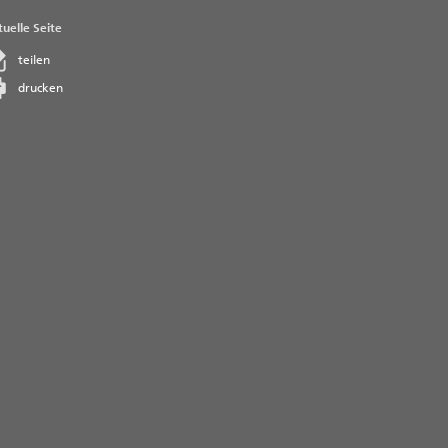
uelle Seite
teilen
drucken