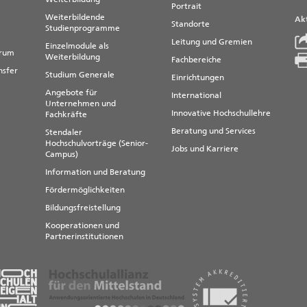
Portrait
Weiterbildende
Akt
Standorte
Studienprogramme
Leitung und Gremien
Einzelmodule als
trum
Weiterbildung
Fachbereiche
nsfer
Studium Generale
Einrichtungen
Angebote für
International
Unternehmen und
Innovative Hochschullehre
Fachkräfte
Beratung und Services
Stendaler
Hochschulvorträge (Senior-
Jobs und Karriere
Campus)
Information und Beratung
Fördermöglichkeiten
Bildungsfreistellung
Kooperationen und
Partnerinstitutionen