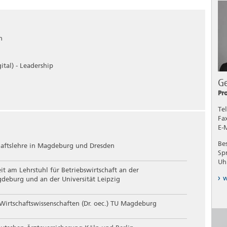
n
ital) - Leadership
G
Pr
Tel
Fa
E-
Be
haftslehre in Magdeburg und Dresden
Sp
Uh
it am Lehrstuhl für Betriebswirtschaft an der
w
gdeburg und an der Universität Leipzig
irtschaftswissenschaften (Dr. oec.) TU Magdeburg