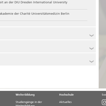
eit an der DIU Dresden International University
kademie der Charité Universitätsmedizin Berlin
s Führungsverhalten in Zeiten von New Work
BMBF-Projektes „Lernumgebung für transformationale
Projektes PAF@Home - digitales Bewegungsprogramm für
ung beim Ministerium für Arbeit, Soziales, Gesundheit und
t
 Gesundheitsschutz beim Ministerium für Arbeit, Soziales,
achsen-Anhalt
Weiterbildung
Hochschule
Soc
geboten
Studiengänge in der
Aktuelles
Weiterbildung