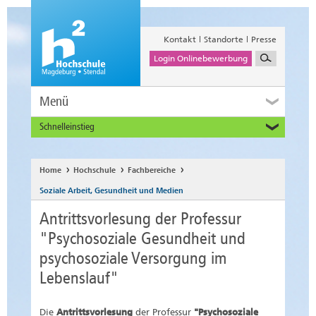
Kontakt
Standorte
Presse
Login Onlinebewerbung
Menü
Schnelleinstieg
Studieninteressierte
Alumni
Home
Hochschule
Fachbereiche
Unternehmen und Institutionen
Soziale Arbeit, Gesundheit und Medien
Studierende
Antrittsvorlesung der Professur
Beschäftigte
"Psychosoziale Gesundheit und
International
psychosoziale Versorgung im
Lebenslauf"
Die
Antrittsvorlesung
der Professur
"Psychosoziale