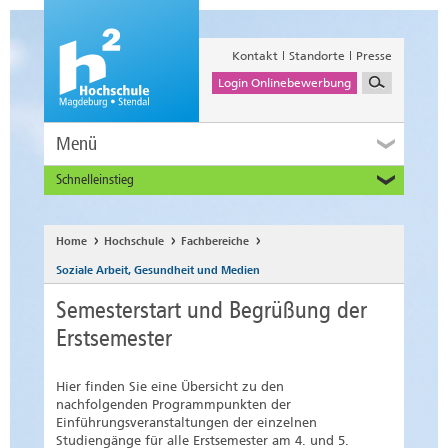
Kontakt
Standorte
Presse
Login Onlinebewerbung
Menü
Schnelleinstieg
Studieninteressierte
Alumni
Home
Hochschule
Fachbereiche
Unternehmen und Institutionen
Soziale Arbeit, Gesundheit und Medien
Studierende
Semesterstart und Begrüßung der
Beschäftigte
Erstsemester
International
Hier finden Sie eine Übersicht zu den
nachfolgenden Programmpunkten der
Einführungsveranstaltungen der einzelnen
Studiengänge für alle Erstsemester am 4. und 5.