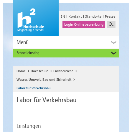
EN
Kontakt
Standorte
Presse
Login Onlinebewerbung
Menü
Schnelleinstieg
Studieninteressierte
Alumni
Home
Hochschule
Fachbereiche
Unternehmen und Institutionen
Wasser, Umwelt, Bau und Sicherheit
Studierende
Labor für Verkehrsbau
Beschäftigte
Labor für Verkehrsbau
International
Leistungen