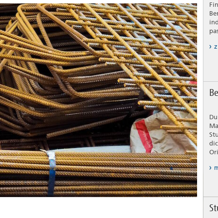
Fi
Be
in
pa
z
Be
Du
Ma
St
di
Or
m
St