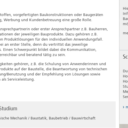
Hi
In
toffen, vorgefertigten Baukonstruktionen oder Baugeräten
Ba
tung, Werbung und Kundenbetreuung eine große Rolle.
mö
Ansprechpartnerin oder erster Ansprechpartner z.B. Bauherren,
me
ationen der jeweiligen Bauprodukte. Dazu gehören z.B.
n Produktlösungen für den individuellen Anwendungsfall.
an erster Stelle, denn du vertrittst das jeweilige
s. Einen Schwerpunkt bildet dabei die Kommunikation,
rreichbar und beratend tätig zu sein.
Sc
igkeiten gehören, z.B. die Schulung von Anwenderinnen und
dukte auf der Baustelle, die Beantwortung von technischen
Du
eitung/Benutzung und der Empfehlung von Lösungen sowie
Ho
als Serviceleistung.
Ho
St
Me
Se
 Studium
m
sche Mechanik / Baustatik, Baubetrieb / Bauwirtschaft