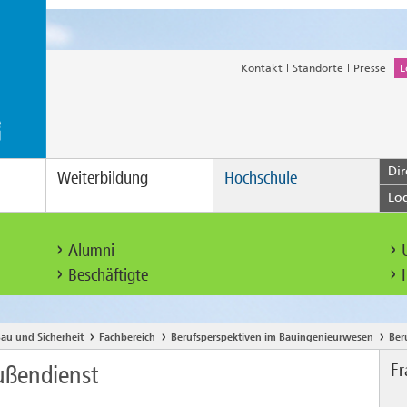
Kontakt
Standorte
Presse
L
Dir
Weiterbildung
Hochschule
Lo
Alumni
Beschäftigte
au und Sicherheit
Fachbereich
Berufsperspektiven im Bauingenieurwesen
Ber
Fr
ußendienst