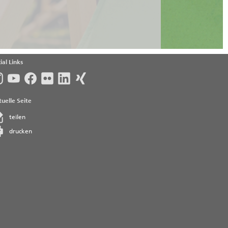
ial Links
uelle Seite
teilen
drucken