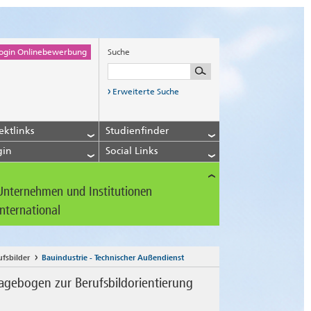
ogin Onlinebewerbung
Suche
Erweiterte Suche
ektlinks
Studienfinder
gin
Social Links
Unternehmen und Institutionen
International
ufsbilder
Bauindustrie - Technischer Außendienst
agebogen zur Berufsbildorientierung