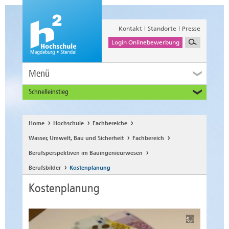
Kontakt
Standorte
Presse
Login Onlinebewerbung
Menü
Schnelleinstieg
Studieninteressierte
Alumni
Home
Hochschule
Fachbereiche
Unternehmen und Institutionen
Wasser, Umwelt, Bau und Sicherheit
Fachbereich
Studierende
Berufsperspektiven im Bauingenieurwesen
Beschäftigte
Berufsbilder
Kostenplanung
International
Kostenplanung