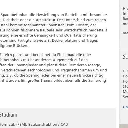
Hi
In
r Spannbetonbau die Herstellung von Bauteilen mit besonders
Ba
 Dichtheit oder die Architektur. Der Unterschied zum reinen
mö
Baustahl kommt sogenannter Spannstahl zum Einsatz, der
s können filigranere Bauteile sehr wirtschaftlich hergestellt
me
ührung eine erhöhte Genauigkeit und Qualitätssicherung
eton sind Fertigteile wie z.B. Deckenplatten und Träger,
ligrane Brücken.
Bereich planst und berechnet du Einzelbauteile oder
Sc
tahlbetonbaus mit besonderem Augenmerk auf den
ften der Spannglieder und planst detailliert deren Menge,
die verschiedenen Technologien und Tragmechanismen um und
Du
g, z.B. ob die Spannglieder bei einer neuen Brücke richtig
Ho
ht wurden. Ein großes Thema bildet ebenfalls die Sanierung
Ho
St
Me
Se
m
 Studium
nformatik (FEM), Baukonstruktion / CAD