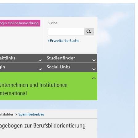
ogin Onlinebewerbung
Suche
Erweiterte Suche
ektlinks
Studienfinder
gin
Social Links
Unternehmen und Institutionen
International
ufsbilder
Spannbetonbau
agebogen zur Berufsbildorientierung