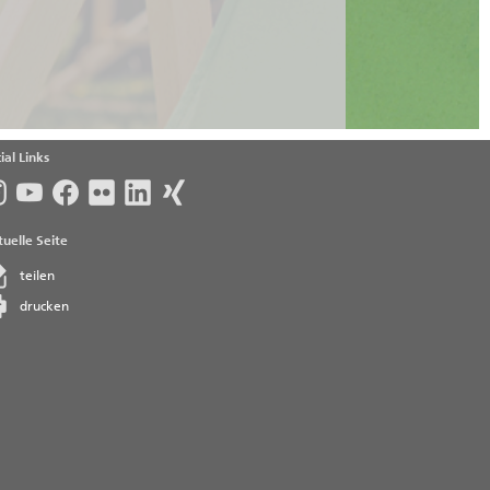
ial Links
uelle Seite
teilen
drucken