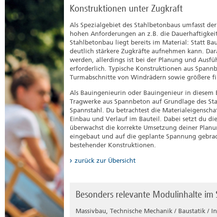
Konstruktionen unter Zugkraft
Als Spezialgebiet des Stahlbetonbaus umfasst de
hohen Anforderungen an z.B. die Dauerhaftigkeit,
Stahlbetonbau liegt bereits im Material: Statt 
deutlich stärkere Zugkräfte aufnehmen kann. Darau
werden, allerdings ist bei der Planung und Ausf
erforderlich. Typische Konstruktionen aus Spannb
Turmabschnitte von Windrädern sowie größere fi
Als Bauingenieurin oder Bauingenieur in diesem 
Tragwerke aus Spannbeton auf Grundlage des S
Spannstahl. Du betrachtest die Materialeigenscha
Einbau und Verlauf im Bauteil. Dabei setzt du 
überwachst die korrekte Umsetzung deiner Planun
eingebaut und auf die geplante Spannung gebrac
bestehender Konstruktionen.
zurück zur Übersicht
Besonders relevante Modulinhalte im
Massivbau, Technische Mechanik / Baustatik / I