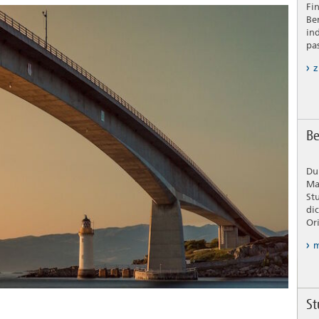
Fi
Be
in
pa
z
Be
Du
Ma
St
di
Or
m
St