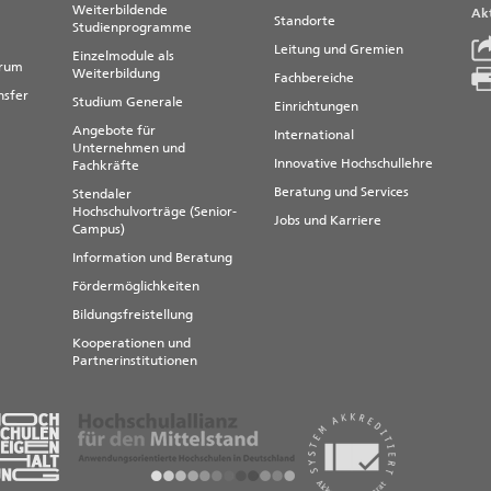
Weiterbildende
Akt
Standorte
Studienprogramme
Leitung und Gremien
Einzelmodule als
trum
Weiterbildung
Fachbereiche
nsfer
Studium Generale
Einrichtungen
Angebote für
International
Unternehmen und
Innovative Hochschullehre
Fachkräfte
Beratung und Services
Stendaler
Hochschulvorträge (Senior-
Jobs und Karriere
Campus)
Information und Beratung
Fördermöglichkeiten
Bildungsfreistellung
Kooperationen und
Partnerinstitutionen