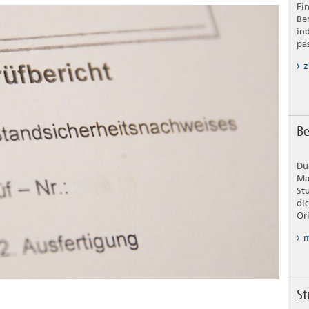
Fi
Be
in
pa
z
Be
Du
Ma
St
di
Or
m
St