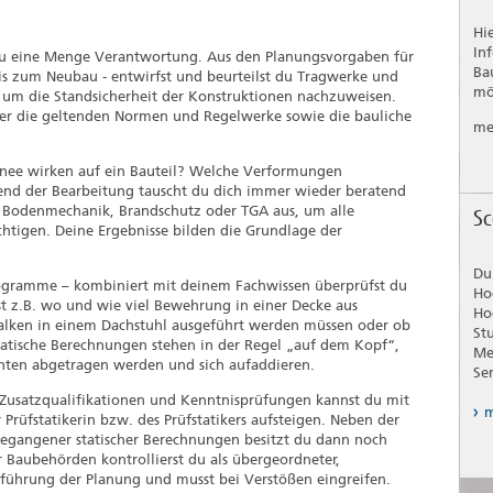
Hi
In
zt du eine Menge Verantwortung. Aus den Planungsvorgaben für
Ba
is zum Neubau - entwirfst und beurteilst du Tragwerke und
mö
, um die Standsicherheit der Konstruktionen nachzuweisen.
über die geltenden Normen und Regelwerke sowie die bauliche
me
hnee wirken auf ein Bauteil? Welche Verformungen
end der Bearbeitung tauscht du dich immer wieder beratend
n Bodenmechanik, Brandschutz oder TGA aus, um alle
Sc
tigen. Deine Ergebnisse bilden die Grundlage der
Du
ogramme – kombiniert mit deinem Fachwissen überprüfst du
Ho
est z.B. wo und wie viel Bewehrung in einer Decke aus
Ho
balken in einem Dachstuhl ausgeführt werden müssen oder ob
St
 Statische Berechnungen stehen in der Regel „auf dem Kopf“,
Me
nten abgetragen werden und sich aufaddieren.
Se
 Zusatzqualifikationen und Kenntnisprüfungen kannst du mit
m
Prüfstatikerin bzw. des Prüfstatikers aufsteigen. Neben der
egangener statischer Berechnungen besitzt du dann noch
 Baubehörden kontrollierst du als übergeordneter,
sführung der Planung und musst bei Verstößen eingreifen.