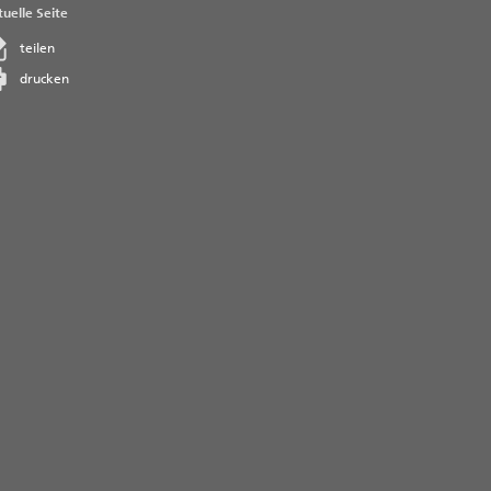
uelle Seite
teilen
drucken