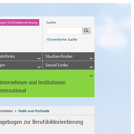
ogin Onlinebewerbung
Suche
Erweiterte Suche
ektlinks
Studienfinder
gin
Social Links
Unternehmen und Institutionen
International
ufsbilder
Statik und Prüfstatik
agebogen zur Berufsbildorientierung