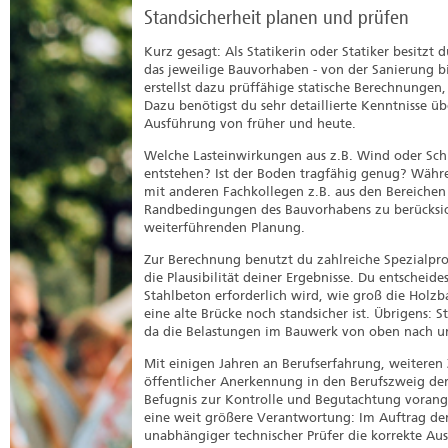
Standsicherheit planen und prüfen
Kurz gesagt: Als Statikerin oder Statiker besit
das jeweilige Bauvorhaben - von der Sanierung b
erstellst dazu prüffähige statische Berechnungen
Dazu benötigst du sehr detaillierte Kenntnisse 
Ausführung von früher und heute.
Welche Lasteinwirkungen aus z.B. Wind oder Sc
entstehen? Ist der Boden tragfähig genug? Währ
mit anderen Fachkollegen z.B. aus den Bereiche
Randbedingungen des Bauvorhabens zu berücksich
weiterführenden Planung.
Zur Berechnung benutzt du zahlreiche Spezialpr
die Plausibilität deiner Ergebnisse. Du entscheid
Stahlbeton erforderlich wird, wie groß die Holz
eine alte Brücke noch standsicher ist. Übrigens:
da die Belastungen im Bauwerk von oben nach u
Mit einigen Jahren an Berufserfahrung, weiteren
öffentlicher Anerkennung in den Berufszweig der 
Befugnis zur Kontrolle und Begutachtung vorang
eine weit größere Verantwortung: Im Auftrag der
unabhängiger technischer Prüfer die korrekte Au