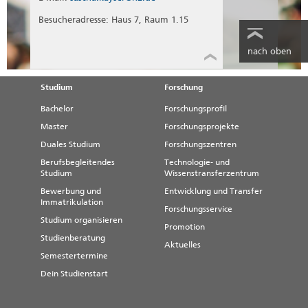
Hamburg, 2015
Kayser, S.:
Berücksichtigung besonderer
Besucheradresse: Haus 7, Raum 1.15
Aspekte bei der Dimensionierung des
Oberbaus von Straßen. 18. Mittweidaer
nach oben
Fachtagung, Tagungsband, Mittweida, 2014
Kayser, S.:
Probabilistische Ansätze zur
Dimensionierung und Prognose von
Studium
Forschung
Verkehrsflächenbefestigungen. Dresdner
Bachelor
Forschungsprofil
Asphalttage 2013, Tagungsband, Dresden,
2013
Master
Forschungsprojekte
Oeser, M.; Kayser, S.:
Neue Ansätze für
Duales Studium
Forschungszentren
Prognose- und Dimensionierungsverfahren
Berufsbegleitendes
Technologie- und
für Asphaltbefestigungen. Kongress
Studium
Wissenstransferzentrum
Publikation Deutscher Straßen- und
Bewerbung und
Entwicklung und Transfer
Verkehrskongress 2012, FGSV, 2013
Immatrikulation
Forschungsservice
Wellner, F.; Kayser, S.; Kuhlisch, W.; Kiehne,
Studium organisieren
A.:
Erarbeitung probabilistischer
Promotion
Verfahrensweisen für die rechnerische
Studienberatung
Aktuelles
Dimensionierung von
Semestertermine
Fahrbahnbefestigungen mit Asphaltdecke.
Forschung Straßenbau und
Dein Studienstart
Straßenverkehrstechnik, Heft 1089, Bonn,
2013