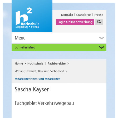
Kontakt
Standorte
Presse
Login Onlinebewerbung
Menü
Schnelleinstieg
Studieninteressierte
Alumni
Home
Hochschule
Fachbereiche
Unternehmen und Institutionen
Wasser, Umwelt, Bau und Sicherheit
Studierende
Mitarbeiterinnen und Mitarbeiter
Beschäftigte
Sascha Kayser
International
Fachgebiet Verkehrswegebau