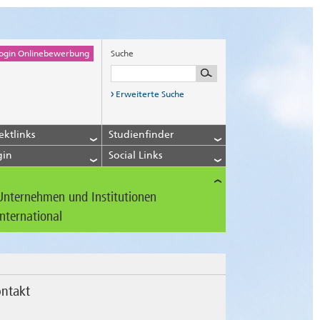
ogin Onlinebewerbung
Suche
Erweiterte Suche
ektlinks
Studienfinder
gin
Social Links
Unternehmen und Institutionen
International
ntakt