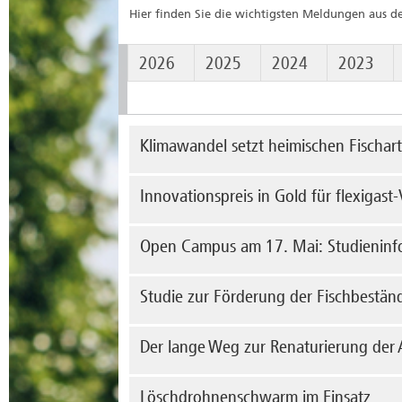
Hier finden Sie die wichtigsten Meldungen aus d
2026
2025
2024
2023
Klimawandel setzt heimischen Fischar
Der 
Innovationspreis in Gold für flexigast
vork
„Fis
Flie
Die 
Open Campus am 17. Mai: Studieninfo
der 
me
Baue
Jahr 
Am S
Studie zur Förderung der Fischbestän
„fle
am S
könn
me
sind
Die 
Der lange Weg zur Renaturierung der A
auf 
Flac
Repr
me
Prax
Die 
Löschdrohnenschwarm im Einsatz
fehl
von 