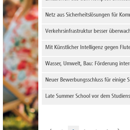
me
Präm
Das 
Netz aus Sicherheitslösungen für Kom
me
Komp
Geme
entw
Plöt
Verkehrsinfrastruktur besser überwac
Mess
auta
ist.
unte
alle
Mehr
me
Mit Künstlicher Intelligenz gegen Flut
Proj
Sten
Moni
me
Auss
Riss
Wasser, Umwelt, Bau: Förderung inter
insb
Brüc
me
In d
Die 
Neuer Bewerbungsschluss für einige 
Vers
„Qua
Engi
me
Inge
Die 
Late Summer School vor dem Studiens
Arbe
bis 
me
me
Die 
wird
Stud
Erst
Auff