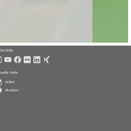
ial Links
uelle Seite
teilen
drucken