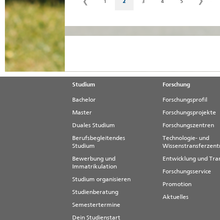
1
2
3
4
5
me
Studium
Forschung
Bachelor
Forschungsprofil
Master
Forschungsprojekte
Duales Studium
Forschungszentren
Berufsbegleitendes
Technologie- und
Studium
Wissenstransferzen
Bewerbung und
Entwicklung und Tra
Immatrikulation
Forschungsservice
Studium organisieren
Promotion
Studienberatung
Aktuelles
Semestertermine
Dein Studienstart