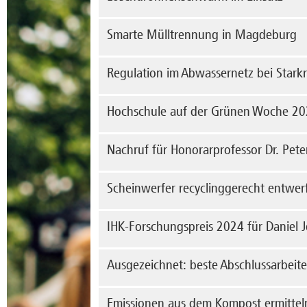
die 
me
förd
Um W
Smarte Mülltrennung in Magdeburg
Team
Feue
das 
me
der 
Gehö
Regulation im Abwassernetz bei Stark
in d
me
Recy
Prob
Bei 
Hochschule auf der Grünen Woche 2
vorh
me
um d
Magd
Vom 
Nachruf für Honorarprofessor Dr. Pet
Woch
me
Zuku
Inge
Wir 
Scheinwerfer recyclinggerecht entwer
Umwe
als 
Gefa
me
tätig
Im S
IHK-Forschungspreis 2024 für Daniel J
Mana
me
Sche
ress
Dani
Ausgezeichnet: beste Abschlussarb
beda
Sich
200 T
– Mö
Ener
Jähr
me
Emissionen aus dem Kompost ermittel
die 