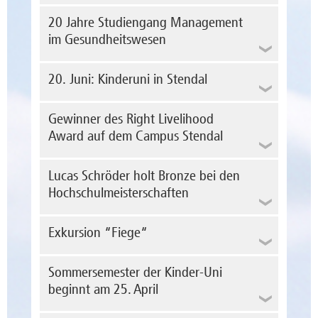
Die...
mehr erfahren
Die Hochschule Magdeburg-Stendal baut das
mehr erfahren
duales Studienangebot weiter aus und setzt
20 Jahre Studiengang Management
dabei auf zwei Modelle: praxisintegrierend
im Gesundheitswesen
und ausbildungsintegrierend. Für
Studieninteressierte eröffnen sich dadurch
neue Möglichkeiten, Theorie und
Foto: Doreen Lucht
20. Juni: Kinderuni in Stendal
Berufspraxis zu verbinden.
Im Rahmen einer Exkursion nach Brüssel
mehr erfahren
erhielten Studierende des 2. Semesters BWL
Gewinner des Right Livelihood
Dual spannende Einblicke in die europäische
Award auf dem Campus Stendal
Politik und Geschichte. Bei heißen
Sommertemperaturen stand zunächst eine
Am Stendaler Hochschulstandort hatten
interessante Stadtführung durch die...
zukünftige Studierende am 20. Juni 2026 die
Lucas Schröder holt Bronze bei den
mehr erfahren
Möglichkeit, ins Studentenleben
Hochschulmeisterschaften
reinzuschnuppern, denn die Hochschule hat
Akademische Weiterbildung für das
zum Open Campus in die Osterburger Straße
Gesundheitswesen: An der Hochschule
Am 20. Juni 2026 lädt die gemeinsam von
eingeladen. Auch der Fachbereich Wirtschaft
Magdeburg-Stendal spielen
der Hochschule Magdeburg-Stendal und der
war mit einem Informationsstand...
Exkursion “Fiege“
berufsbegleitende Studiengänge traditionell
Winckelmann-Gesellschaft veranstaltete
mehr erfahren
eine große Rolle. Der Master-Studiengang
Kinder-Uni von 10 bis 12 Uhr zu zwei
Management im Gesundheitswesen besteht
Vorlesungen in die Hochschule, im Audimax
Sommersemester der Kinder-Uni
bereits seit 20 Jahren.
in der Osterburger Straße 25 in Stendal ein.
beginnt am 25. April
Am 3. Juni spricht Abdul Mufeez Shaheed
mehr erfahren
mehr erfahren
von der Organisation Pacific Islands Students
Fighting Climate Change – einer der