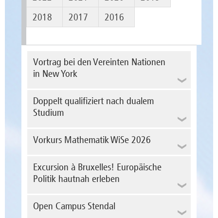
2018
2017
2016
Vortrag bei den Vereinten Nationen
in New York
Doppelt qualifiziert nach dualem
Studium
Vorkurs Mathematik WiSe 2026
Liebe Studierende, vom 29.9 bis 2.10 biete
Excursion à Bruxelles! Europäische
ich als Modulverantwortlicher für
Mathematik und Statistik einen Vorkurs an,
Politik hautnah erleben
Hochschule Magdeburg-Stendal auf
welcher der Auffrischung des Schulstoffs
internationalem Parkett: Vortrag bei den
und der Vorbereitung für die 1.Semester -
Vereinten Nationen und Auszeichnung für
Vorlesung Wirtschaftsmathematik dient.
Open Campus Stendal
Forschung zu Humanem Unternehmertum