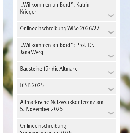
„Willkommen an Bord“: Katrin
aktuellen Träger des international
renommierten Right Livelihood Award, der
Krieger
Vom 29. bis 31. Mai 2026 fanden in
auch als „Alternativer Nobelpreis“ bekannt
Hannover die Deutschen
Am 16. April 2026 besuchten wir
ist.
Hochschulmeisterschaften im Schwimmen
Wir begrüßen Frau Katrin Krieger am
Studierenden des dualen
Onlineeinschreibung WiSe 2026/27
statt. Mit dabei war auch Lucas Schröder aus
Fachbereich, die seit dem 1. April 2026 die
Bachelorstudiengangs BWL im sechsten
mehr erfahren
dem Master-Studiengang Risikomanagement
Stelle als LfbA
Semester im Rahmen einer Exkursion den
am Campus Stendal.
"ABWL/Wirtschaftsinformatik" im Rahmen
Alle Studiengänge am Standort Stendal
Standort der Fiege Logistik Stiftung & Co.
„Willkommen an Bord“: Prof. Dr.
einer Elternzeitvertretung besetzt.
Am kommenden Sonnabend, den 25. April,
17.09.2026 - 27.09.2026
KG in Barleben, begleitet von Prof. Dr.
mehr erfahren
beginnt das Sommersemester 2026 der
Jana Werg
Fabian Behrendt. Die sehr interessante...
Herzlich willkommen und wir freuen uns auf
Nachmeldephase
Stendaler Kinder-Uni. Auf dem Programm
mehr erfahren
die Zusammenarbeit!
03.10.2026 - 31.10.2026
stehen zwei Vorlesungen. Alle Kinder
zwischen acht und zwölf Jahren sind
Bausteine für die Altmark
mehr erfahren
Erstsemester
herzlich eingeladen. Die Teilnahme ist
06.10.2026 bis 08.10.2026
kostenlos.
ICSB 2025
Nachmeldephase
mehr erfahren
10.10.2026 bis...
mehr erfahren
Altmärkische Netzwerkkonferenz am
5. November 2025
Foto: Fabian Behrendt
Onlineeinschreibung
Prof in. Dr. Jana Werg verstärkt ab dem 1.
Sommersemester 2026
März 2026 den Fachbereich Wirtschaft und