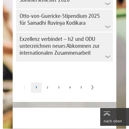
MINT und Wirtschaft vor Ort: Das Projekt
wird die Professur "ABWL/Management und
„W:INT Altmark“ bringt Angebote direkt zu
Wirtschaftspsychologie" antreten. Die
Kindern und Jugendlichen im ländlichen
Alle Studiengänge am Standort Stendal
Ruferteilung ist uns eine Freude und ein
Otto-von-Guericke-Stipendium 2025
Raum.
09.03.2026 - 22.03.2026
großer Gewinn für...
mehr erfahren
für Samadhi Ruvinya Kodikara
mehr erfahren
Nachmeldephase
Der ICSB (International Council for Small
26.03.2026 - 22.04.2026
Business) hatte seinen 70. Weltkongress,
"Innovation Unleashed", vom 24. bis 28.
Die Hochschule Magdeburg-Stendal lädt am
Exzellenz verbindet – h2 und ODU
Erstsemester
November 2025 in Kairo, Ägypten, an der
5. November 2025 alle Interessierten zur
unterzeichnen neues Abkommen zur
07.04.2026 - 18.04.2026
American University in Cairo (AUC)
Altmärkischen Netzwerkkonferenz ein. Die
internationalen Zusammenarbeit
abgehalten, um Innovation,
Veranstaltung beginnt 14 Uhr auf dem
Erstsemester Nachmeldephase
Unternehmertum und die Entwicklung von...
Campus Stendal, Osterburger Straße 25.
21.04.2026 -...
mehr erfahren
Titel: „Globaler Protektionismus, lokale
mehr erfahren
Resonanz – was der Trump-Zeitgeist und...
mehr erfahren
Zwei Studierende haben am 9. Oktober die
1
2
3
4
5
Otto-von-Guericke-Stipendien 2025 erhalten.
Damit werden Tenzin Tsering Murry von der
Otto-von-Guericke-Universität Magdeburg
Samadhi Ruvinya Kodikara von der
Hochschule Magdeburg-Stendal gewürdigt.
Foto: Hochschule Magdeburg-Stendal
mehr erfahren
nach oben
Neue Stufe der Zusammenarbeit mit Old