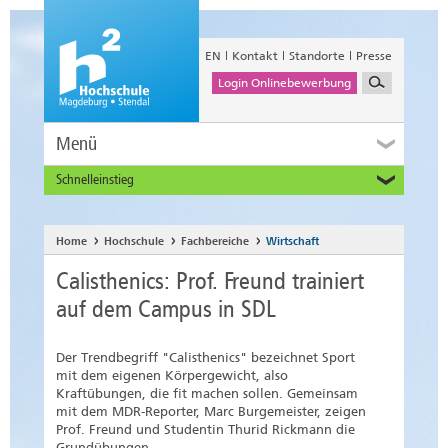
EN
Kontakt
Standorte
Presse
Login Onlinebewerbung
Menü
Schnelleinstieg
Studieninteressierte
Alumni
Home
Hochschule
Fachbereiche
Wirtschaft
Unternehmen und Institutionen
Calisthenics: Prof. Freund trainiert
Studierende
auf dem Campus in SDL
Beschäftigte
International
Der Trendbegriff "Calisthenics" bezeichnet Sport
mit dem eigenen Körpergewicht, also
Kraftübungen, die fit machen sollen. Gemeinsam
mit dem MDR-Reporter, Marc Burgemeister, zeigen
Prof. Freund und Studentin Thurid Rickmann die
Grundübungen.