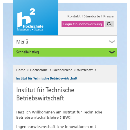
Kontakt
Standorte
Presse
Login Onlinebewerbung
Menü
Schnelleinstieg
Studieninteressierte
Alumni
Home
Hochschule
Fachbereiche
Wirtschaft
Unternehmen und Institutionen
Institut für Technische Betriebswirtschaft
Studierende
Institut für Technische
Beschäftigte
Betriebswirtschaft
International
Herzlich Willkommen am Institut für Technische
Betriebswirtschaftslehre (TBW)!
Ingenieurwissenschaftliche Innovationen mit