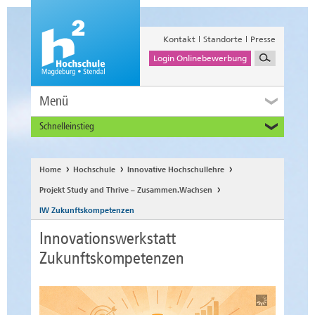
Kontakt
Standorte
Presse
Login Onlinebewerbung
Menü
Schnelleinstieg
Studieninteressierte
Alumni
Home
Hochschule
Innovative Hochschullehre
Unternehmen und Institutionen
Projekt Study and Thrive – Zusammen.Wachsen
Studierende
IW Zukunftskompetenzen
Beschäftigte
Innovationswerkstatt
International
Zukunftskompetenzen