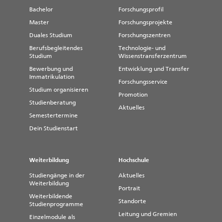
Bachelor
Forschungsprofil
Master
Forschungsprojekte
Duales Studium
Forschungszentren
Berufsbegleitendes
Technologie- und
Studium
Wissenstransferzentrum
Bewerbung und
Entwicklung und Transfer
Immatrikulation
Forschungsservice
Studium organisieren
Promotion
Studienberatung
Aktuelles
Semestertermine
Dein Studienstart
Weiterbildung
Hochschule
Studiengänge in der
Aktuelles
Weiterbildung
Portrait
Weiterbildende
Standorte
Studienprogramme
Leitung und Gremien
Einzelmodule als