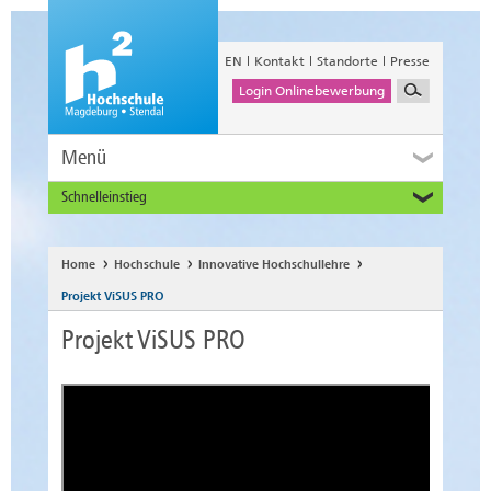
EN
Kontakt
Standorte
Presse
Login Onlinebewerbung
Menü
Schnelleinstieg
Studieninteressierte
Alumni
Home
Hochschule
Innovative Hochschullehre
Unternehmen und Institutionen
Projekt ViSUS PRO
Studierende
Projekt ViSUS PRO
Beschäftigte
International