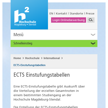
EN
Kontakt
Standorte
Presse
Login Onlinebewerbung
Menü
Schnelleinstieg
Studieninteressierte
Alumni
Home
Hochschule
International
Unternehmen und Institutionen
ECTS-Einstufungstabellen
Studierende
ECTS Einstufungstabellen
Beschäftigte
International
Eine ECTS-Einstufungstabelle gibt Auskunft über
die Verteilung der erzielten Gesamtnoten in
einem bestimmten Studiengang an der
Hochschule Magdeburg-Stendal.
Die Erstellung der ECTS-Einstufungstabellen