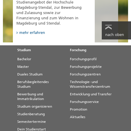
Wintersemester 2021/22 -
Studienangebot der Hochschule
Rehabilitationspsychologie
Magdeburg-Stendal, zur Bewerbung
und Zulassung sowie zur
Sommersemester 2021 -
Finanzierung und zum Wohnen in
Rehabilitationspsychologie
Magdeburg und Stendal.
Wintersemester 2020/21 -
mehr erfahren
nach oben
Rehabilitationspsychologie
Sommersemester 2020 -
Rehabilitationspsychologie
Studium
Forschung
Bachelor
Wintersemester 2019/20 -
Forschungsprofil
Rehabilitationspsychologie
Master
Forschungsprojekte
Sommersemester 2019 -
Duales Studium
Forschungszentren
Rehabilitationspsychologie
Berufsbegleitendes
Technologie- und
Studium
Wissenstransferzentrum
Wintersemester 2018/19 -
Rehabilitationspsychologie
Bewerbung und
Entwicklung und Transfer
Immatrikulation
Forschungsservice
Sommersemester 2018 -
Studium organisieren
Rehabilitationspsychologie
Promotion
Studienberatung
Aktuelles
Wintersemester 2017/18 -
Semestertermine
Rehabilitationspsychologie
Dein Studienstart