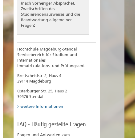
Bachelor of Science
(nach vorheriger Absprache),
Wintersemester 2016/17 -
Zweitschriften des
Wirtschaftsingenieurwesen
Studierendenausweises und die
Wintersemester 2025/26 –
Beantwortung allgemeiner
Rehabilitationspsychologie
Fragen
:
Sommersemester 2025 –
Rehabilitationspsychologie
Wintersemester 2024/25 –
Hochschule Magdeburg-Stendal
Rehabilitationspsychologie
Servicebereich für Studium und
Internationales
Sommersemester 2024 –
Immatrikulations- und Prüfungsamt
Rehabilitationspsychologie
Breitscheidstr. 2, Haus 4
Wintersemester 2023/24 -
39114 Magdeburg
Rehabilitationspsychologie
Osterburger Str. 25, Haus 2
Sommersemester 2023 -
39576 Stendal
Rehabilitationspsychologie
weitere Informationen
Wintersemester 2022/23 -
Rehabilitationspsychologie
FAQ - Häufig gestellte Fragen
Sommersemester 2022 -
Rehabilitationspsychologie
Fragen und Antworten zum