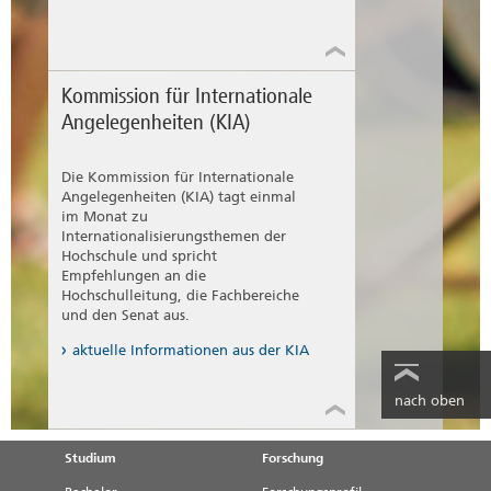
und Maßnahmen, die eine langfristige Pflege
dieser Partnerschaften sichern, werden schrittweise
entwickelt. Die Hochschulleitung fungiert somit
als Katalysator für erfolgreiche internationale
Beziehungen und schafft Rahmenbedingungen,
Kommission für Internationale
damit strategische Partnerschaften nicht nur
Angelegenheiten (KIA)
geschlossen, sondern auch langfristig gelebt und
weiterentwickelt werden.
Die Kommission für Internationale
Angelegenheiten (KIA) tagt einmal
im Monat zu
Internationalisierungsthemen der
Hochschule und spricht
Empfehlungen an die
Hochschulleitung, die Fachbereiche
und den Senat aus.
aktuelle Informationen aus der KIA
nach oben
Studium
Forschung