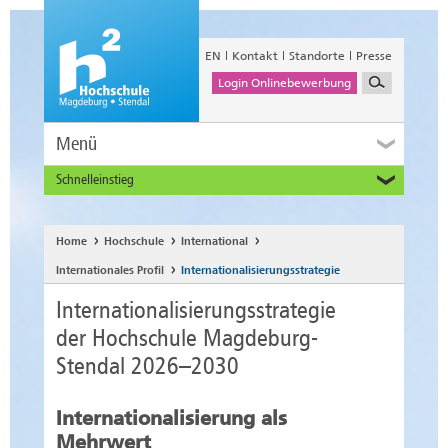
EN
Kontakt
Standorte
Presse
Login Onlinebewerbung
Menü
Schnelleinstieg
Studieninteressierte
Alumni
Home
Hochschule
International
Unternehmen und Institutionen
Internationales Profil
Internationalisierungsstrategie
Studierende
Internationalisierungsstrategie
Beschäftigte
der Hochschule Magdeburg-
International
Stendal 2026–2030
Internationalisierung als
Mehrwert