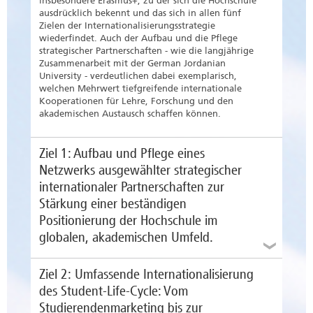
insbesondere Erasmus+, zu der sich die Hochschule
ausdrücklich bekennt und das sich in allen fünf
Zielen der Internationalisierungsstrategie
wiederfindet. Auch der Aufbau und die Pflege
strategischer Partnerschaften - wie die langjährige
Zusammenarbeit mit der German Jordanian
University - verdeutlichen dabei exemplarisch,
welchen Mehrwert tiefgreifende internationale
Kooperationen für Lehre, Forschung und den
akademischen Austausch schaffen können.
Ziel 1: Aufbau und Pflege eines
Netzwerks ausgewählter strategischer
internationaler Partnerschaften zur
Stärkung einer beständigen
Positionierung der Hochschule im
globalen, akademischen Umfeld.
Ziel 2: Umfassende Internationalisierung
Strategische Partnerschaften schaffen Stabilität
und Kontinuität in der internationalen
des Student-Life-Cycle: Vom
Zusammenarbeit, selbst in Zeiten politischer
Studierendenmarketing bis zur
Umbrüche und globaler Unsicherheiten. Sie