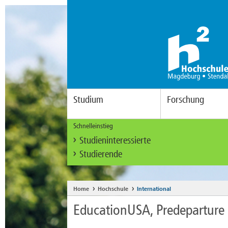
Studium
Forschung
Schnelleinstieg
Studieninteressierte
Studierende
Home
Hochschule
International
EducationUSA, Predeparture 