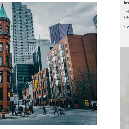
In
Tel
E-
w