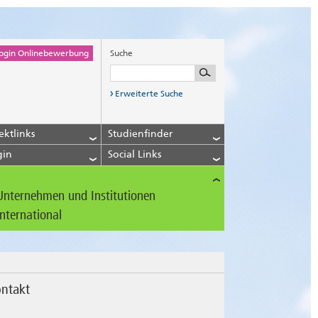
ogin Onlinebewerbung
Suche
Erweiterte Suche
ektlinks
Studienfinder
gin
Social Links
Unternehmen und Institutionen
International
ntakt