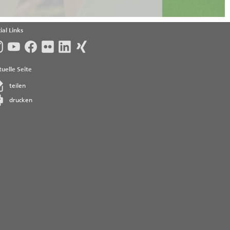
ial Links
uelle Seite
teilen
drucken