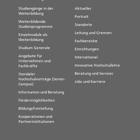
Die kommunalen Wohnungsbaugesellschaften
verlangen keine Mitgliederbeiträge. Sie bieten
Studiengänge in der
Aktuelles
preiswerten Wohnraum in der Regel
Weiterbildung
Portrait
unmöbliert an. Es lohnt sich jedoch
Weiterbildende
nachzufragen, ob eine Möblierung möglich
Standorte
Studienprogramme
ist.
Leitung und Gremien
Einzelmodule als
WOBAU Wohnungsbaugesellschaft Magdeburg
Weiterbildung
Fachbereiche
mbH
Studium Generale
Einrichtungen
Universitätsplatz 13, 39106 Magdeburg
Angebote für
International
Tel.: 0049 (0)391 - 610 44 24
Unternehmen und
Innovative Hochschullehre
Fachkräfte
Fax: 0049 (0)391 - 610 44 05
E-Mail:
info@wobau-magdeburg.de
Beratung und Services
Stendaler
Hochschulvorträge (Senior-
Jobs und Karriere
www.wobau-magdeburg.de
Campus)
Information und Beratung
Fördermöglichkeiten
Bildungsfreistellung
Kooperationen und
Partnerinstitutionen