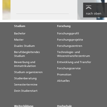
Wohnungsbaugenossenschaft Stadtfeld eG
Peter Paul Straße 32
39106 Magdeburg
nach oben
Tel.: 0049 (0)391 - 56 84 90
Fax: 0049 (0)391 - 56 84 999
E-Mail:
info@wbg-stadtfeld.de
Studium
Forschung
www.wbg-stadtfeld.de
Bachelor
Forschungsprofil
Master
Forschungsprojekte
Duales Studium
Forschungszentren
MWG - Wohnungsgenossenschaft eG
Berufsbegleitendes
Technologie- und
Magdeburg
Studium
Wissenstransferzentrum
Letzlinger Straße 5
39106 Magdeburg
Bewerbung und
Entwicklung und Transfer
Immatrikulation
Forschungsservice
Tel.: 0049 (0)391 - 56 98 0
Studium organisieren
Fax: 0049 (0)391 - 56 10 106
Promotion
E-Mail:
info@mwgeg.de
Studienberatung
Aktuelles
Semestertermine
www.mwgeg.de
Dein Studienstart
Kommunale Wohnungsbaugesellschaften
Weiterbildung
Hochschule