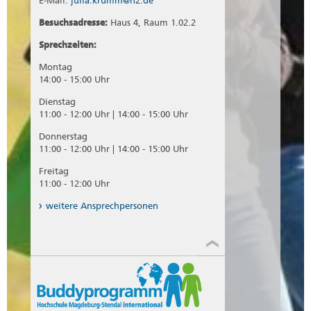
E-Mail:
39104 Magdeburg
julia.krumm@h2.de
der Zimmer (evtl. „Nur Zwischenmiete
anzeigen“) aus.
Besuchsadresse:
Tel.: 0049 (0)391 - 72 61 111
Haus 4, Raum 1.02.2
Tel.: 0049 (0)391 - 72 61 262
www.immobilienscout24.de
Sprechzeiten:
Tel.: 0049 (0)391 - 72 61 263
Tel.: 0049 (0)391 - 72 61 264
www.immonet.de
Montag
14:00 - 15:00 Uhr
E-Mail:
ov@guericke.de
Dienstag
www.guericke.de
11:00 - 12:00 Uhr | 14:00 - 15:00 Uhr
Donnerstag
11:00 - 12:00 Uhr | 14:00 - 15:00 Uhr
Magdeburger Wohnungsbaugenossenschaft
von 1893 eG
Freitag
Ulrichshaus gegenüber dem Brunnen
11:00 - 12:00 Uhr
Ulrichplatz 1
39104 Magdeburg
weitere Ansprechpersonen
Tel.: 0049 (0)301 62 92 200
Fax: 0049 (0)301 62 92 222
E-Mail:
info@wg1893.de
www.wg1893.de