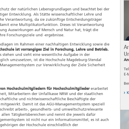
chutz der natürlichen Lebensgrundlagen und beachtet bei der
iger Entwicklung. Als Stätte wissenschaftlicher Lehre und
iche Verantwortung, da sie zukünftige Entscheidungsträger
 damit eine Multiplikatorfunktion. Dieses ist Verantwortung
hung Auswirkungen auf Mensch und Natur hat, trägt die
hre Forschungsziele und -ergebnisse.
undlagen im Rahmen einer nachhaltigen Entwicklung sowie die
Ar
hschule ist vorrangiges Ziel in Forschung, Lehre und Betrieb.
Um
 stehen und sieht eine wesentliche Aufgabe in der
öglich umzusetzen, ist die Hochschule Magdeburg-Stendal
An
Managementsystem zur Verwirklichung der Ziele Sicherheit
Tel
E-
Be
von Hochschulmitgliedern für Hochschulmitglieder
erarbeitet
K
eit, Mitarbeitern der Unfallkasse NRW und der staatlichen
haftliche und nichtwissenschaftliche Beschäftigte der
g mitgewirkt. Damit ist das AGU-Managementsystem speziell
schreibt arbeits-, gesundheits- und umweltschutzrelevante
llen Tätigkeitsbereichen und nennt die jeweils dafür
mentsystem ist nicht nur ein Informationsmittel, es ist auch
ngehörigen der Hochschule einschließlich der