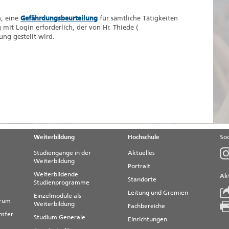
h, eine
Gefährdungsbeurteilung
für sämtliche Tätigkeiten
mit Login erforderlich, der von Hr. Thiede (
ung gestellt wird.
Weiterbildung
Hochschule
Soc
Studiengänge in der
Aktuelles
Weiterbildung
Portrait
Weiterbildende
Akt
Standorte
Studienprogramme
Leitung und Gremien
Einzelmodule als
trum
Weiterbildung
Fachbereiche
nsfer
Studium Generale
Einrichtungen