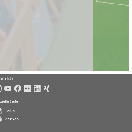
ial Links
uelle Seite
teilen
drucken