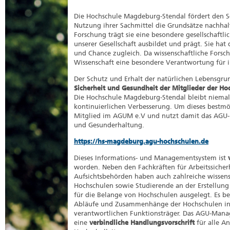
Die Hochschule Magdeburg-Stendal fördert den S
Nutzung ihrer Sachmittel die Grundsätze nachhalt
Forschung trägt sie eine besondere gesellschaftl
unserer Gesellschaft ausbildet und prägt. Sie hat
und Chance zugleich. Da wissenschaftliche Forsc
Wissenschaft eine besondere Verantwortung für i
Der Schutz und Erhalt der natürlichen Lebensgr
Sicherheit und Gesundheit der Mitglieder der Hoc
Die Hochschule Magdeburg-Stendal bleibt niemals
kontinuierlichen Verbesserung. Um dieses bestm
Mitglied im AGUM e.V und nutzt damit das AGU-
und Gesunderhaltung.
https://hs-magdeburg.agu-hochschulen.de
Dieses Informations- und Managementsystem ist
worden. Neben den Fachkräften für Arbeitssicherh
Aufsichtsbehörden haben auch zahlreiche wissensc
Hochschulen sowie Studierende an der Erstellun
für die Belange von Hochschulen ausgelegt. Es be
Abläufe und Zusammenhänge der Hochschulen in a
verantwortlichen Funktionsträger. Das AGU-Manage
eine
verbindliche Handlungsvorschrift
für alle A