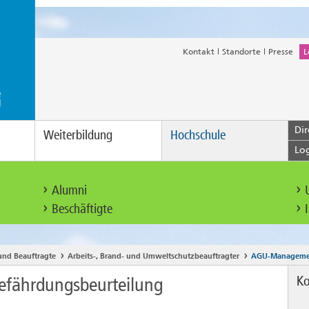
Kontakt
Standorte
Presse
L
Dir
Weiterbildung
Hochschule
Lo
Alumni
Beschäftigte
und Beauftragte
Arbeits-, Brand- und Umweltschutzbeauftragter
AGU-Managemen
Ko
fährdungsbeurteilung