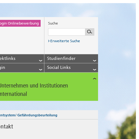
ogin Onlinebewerbung
Suche
Erweiterte Suche
ektlinks
Studienfinder
gin
Social Links
Unternehmen und Institutionen
International
tsystem/ Gefährdungsbeurteilung
ntakt