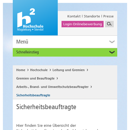
Kontakt
Standorte
Presse
Login Onlinebewerbung
Menü
Schnelleinstieg
Studieninteressierte
Alumni
Home
Hochschule
Leitung und Gremien
Unternehmen und Institutionen
Gremien und Beauftragte
Studierende
Arbeits-, Brand- und Umweltschutzbeauftragter
Beschäftigte
Sicherheitsbeauftragte
International
Sicherheitsbeauftragte
Hier finden Sie eine Übersicht der